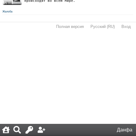
происходят во всём Мире.
Жалоба
Полная версия
·
Русский (RU)
·
Вход
·
Данфа