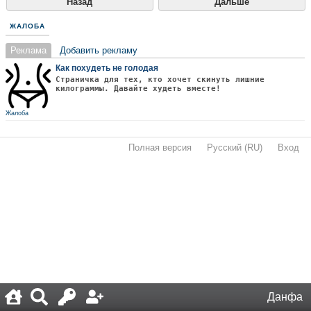
Назад
Дальше
ЖАЛОБА
Реклама
Добавить рекламу
Как похудеть не голодая
Страничка для тех, кто хочет скинуть лишние
килограммы. Давайте худеть вместе!
Жалоба
Полная версия
·
Русский (RU)
·
Вход
·
Данфа