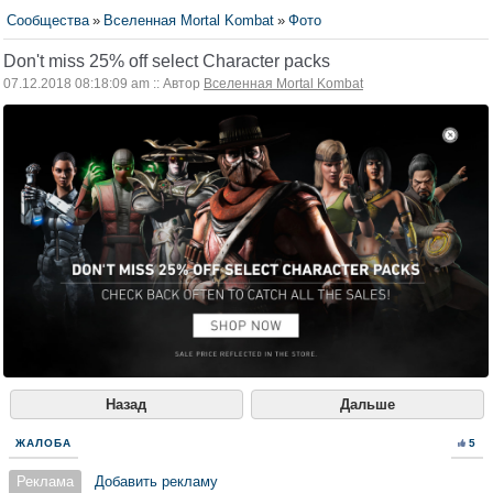
Сообщества
»
Вселенная Mortal Kombat
»
Фото
Don't miss 25% off select Character packs
07.12.2018 08:18:09 am :: Автор
Вселенная Mortal Kombat
Назад
Дальше
ЖАЛОБА
5
Реклама
Добавить рекламу