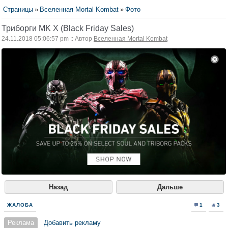
Страницы
»
Вселенная Mortal Kombat
»
Фото
Триборги MK X (Black Friday Sales)
24.11.2018 05:06:57 pm :: Автор
Вселенная Mortal Kombat
Назад
Дальше
ЖАЛОБА
1
3
Реклама
Добавить рекламу