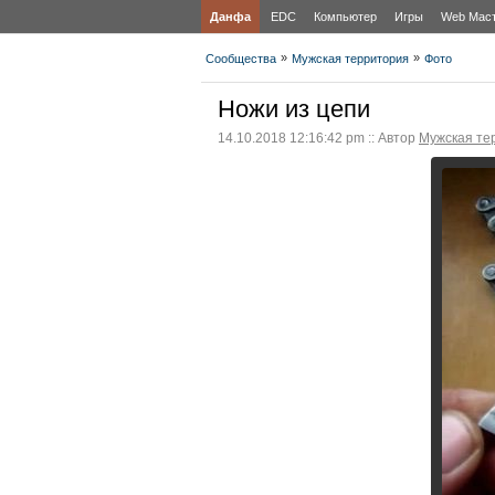
Данфа
EDC
Компьютер
Игры
Web Мас
»
»
Сообщества
Мужская территория
Фото
Ножи из цепи
14.10.2018 12:16:42 pm :: Автор
Мужская те