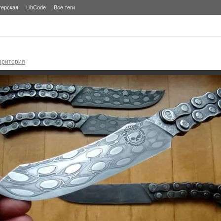
терская
LibCode
Все теги
рритория