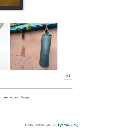
2
ят во всём Мире.
Сообщество DANFA ·
Русский (RU)