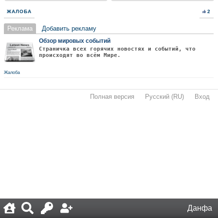
ЖАЛОБА
2
Реклама
Добавить рекламу
Обзор мировых событий
Страничка всех горячих новостях и событий, что
происходят во всём Мире.
Жалоба
Полная версия
·
Русский (RU)
·
Вход
·
Данфа