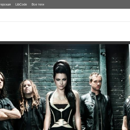
терская
LibCode
Все теги