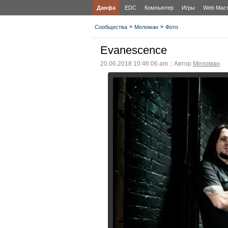
Данфа
EDC
Компьютер
Игры
Web Мас
»
»
Сообщества
Меломан
Фото
Evanescence
20.06.2018 10:46:06 am :: Автор
Меломан