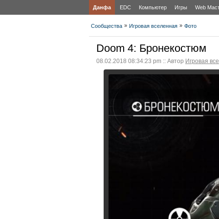
Данфа
EDC
Компьютер
Игры
Web Мас
»
»
Сообщества
Игровая вселенная
Фото
Doom 4: Бронекостюм
08.02.2018 08:34:23 pm :: Автор
Игровая вс