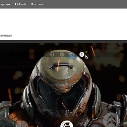
терская
LibCode
Все теги
еленная