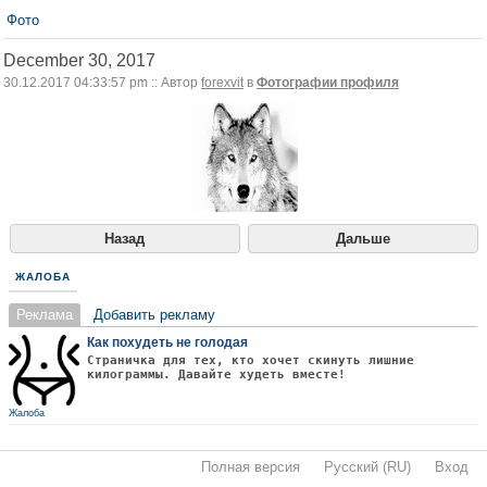
Фото
December 30, 2017
30.12.2017 04:33:57 pm :: Автор
forexvit
в
Фотографии профиля
Назад
Дальше
ЖАЛОБА
Реклама
Добавить рекламу
Как похудеть не голодая
Страничка для тех, кто хочет скинуть лишние
килограммы. Давайте худеть вместе!
Жалоба
Полная версия
·
Русский (RU)
·
Вход
·