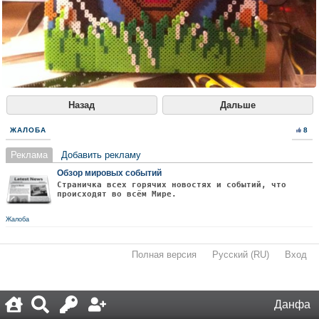
Назад
Дальше
ЖАЛОБА
8
Реклама
Добавить рекламу
Обзор мировых событий
Страничка всех горячих новостях и событий, что
происходят во всём Мире.
Жалоба
Полная версия
·
Русский (RU)
·
Вход
·
Данфа