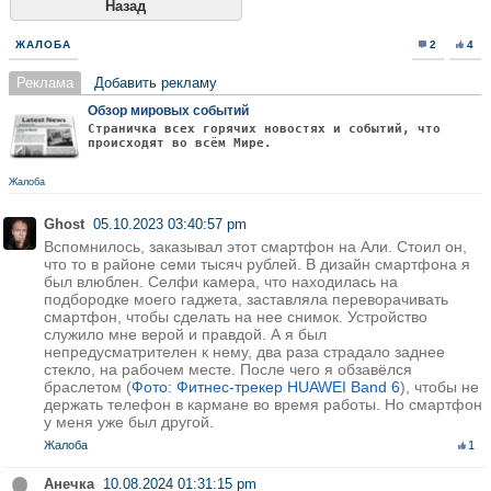
Назад
ЖАЛОБА
2
4
Реклама
Добавить рекламу
Обзор мировых событий
Страничка всех горячих новостях и событий, что
происходят во всём Мире.
Жалоба
Ghost
05.10.2023 03:40:57 pm
Вспомнилось, заказывал этот смартфон на Али. Стоил он,
что то в районе семи тысяч рублей. В дизайн смартфона я
был влюблен. Селфи камера, что находилась на
подбородке моего гаджета, заставляла переворачивать
смартфон, чтобы сделать на нее снимок. Устройство
служило мне верой и правдой. А я был
непредусматрителен к нему, два раза страдало заднее
стекло, на рабочем месте. После чего я обзавёлся
браслетом (
Фото: Фитнес-трекер HUAWEI Band 6
), чтобы не
держать телефон в кармане во время работы. Но смартфон
у меня уже был другой.
Жалоба
1
Анечка
10.08.2024 01:31:15 pm