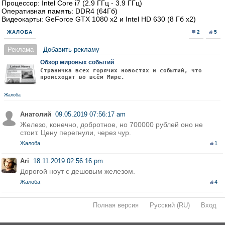
Процессор: Intel Core i7 (2.9 ГГц - 3.9 ГГц)
Оперативная память: DDR4 (64Гб)
Видеокарты: GeForce GTX 1080 x2 и Intel HD 630 (8 Гб х2)
ЖАЛОБА
2
5
Реклама
Добавить рекламу
Обзор мировых событий
Страничка всех горячих новостях и событий, что
происходят во всём Мире.
Жалоба
Анатолий
09.05.2019 07:56:17 am
Железо, конечно, добротное, но 700000 рублей оно не
стоит. Цену перегнули, через чур.
Жалоба
1
Ari
18.11.2019 02:56:16 pm
Дорогой ноут с дешовым железом.
Жалоба
4
Полная версия
·
Русский (RU)
·
Вход
·