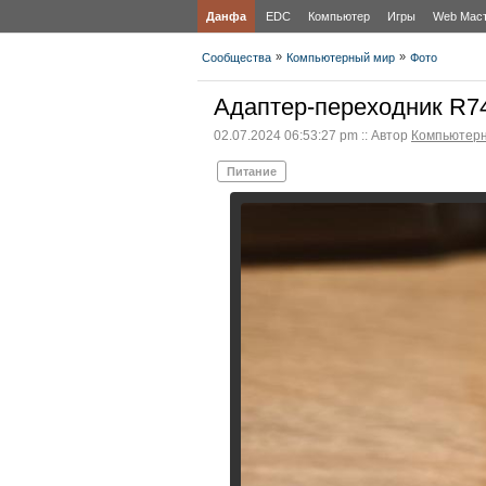
Данфа
EDC
Компьютер
Игры
Web Мас
»
»
Сообщества
Компьютерный мир
Фото
Адаптер-переходник R7
02.07.2024 06:53:27 pm :: Автор
Компьютер
Питание