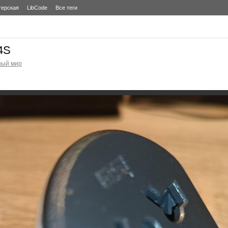
терская
LibCode
Все теги
4S
ный мир