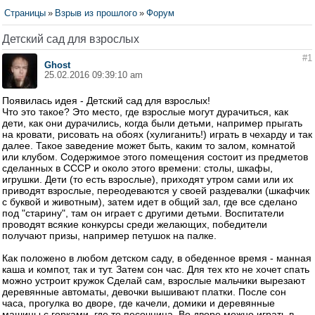
Страницы
»
Взрыв из прошлого
»
Форум
Детский сад для взрослых
#1
Ghost
25.02.2016 09:39:10 am
Появилась идея - Детский сад для взрослых!
Что это такое? Это место, где взрослые могут дурачиться, как
дети, как они дурачились, когда были детьми, например прыгать
на кровати, рисовать на обоях (хулиганить!) играть в чехарду и так
далее. Такое заведение может быть, каким то залом, комнатой
или клубом. Содержимое этого помещения состоит из предметов
сделанных в СССР и около этого времени: столы, шкафы,
игрушки. Дети (то есть взрослые), приходят утром сами или их
приводят взрослые, переодеваются у своей раздевалки (шкафчик
с буквой и животным), затем идет в общий зал, где все сделано
под "старину", там он играет с другими детьми. Воспитатели
проводят всякие конкурсы среди желающих, победители
получают призы, например петушок на палке.
Как положено в любом детском саду, в обеденное время - манная
каша и компот, так и тут. Затем сон час. Для тех кто не хочет спать
можно устроит кружок Сделай сам, взрослые мальчики вырезают
деревянные автоматы, девочки вышивают платки. После сон
часа, прогулка во дворе, где качели, домики и деревянные
машины с горками, где то песочница. Во дворе можно играть в