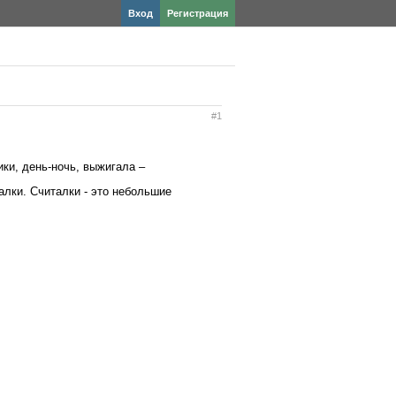
Вход
Регистрация
#1
ики, день-ночь, выжигала –
алки. Считалки - это небольшие