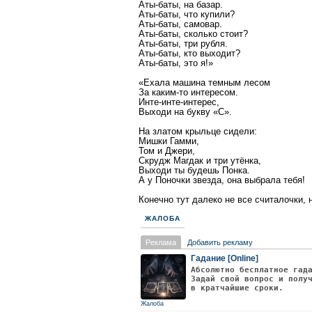
Аты-баты, на базар.
Аты-баты, что купили?
Аты-баты, самовар.
Аты-баты, сколько стоит?
Аты-баты, три рубля.
Аты-баты, кто выходит?
Аты-баты, это я!»
«Ехала машина темным лесом
За каким-то интересом.
Инте-инте-интерес,
Выходи на букву «С».
На златом крыльце сидели:
Мишки Гамми,
Том и Джери,
Скрудж Магдак и три утёнка,
Выходи ты будешь Понка.
А у Поночки звезда, она выбрала тебя!
Конечно тут далеко не все считалочки, н
ЖАЛОБА
Реклама
Добавить рекламу
Гадание [Online]
Абсолютно бесплатное гад
Задай свой вопрос и полу
в кратчайшие сроки.
Жалоба