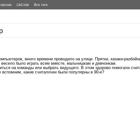
терская
LibCode
Все теги
р
компьютеров, много времени проводило на улице. Прятки, казаки-разбойн
 весело было играть всем вместе, мальчишкам и девчонкам.
иться на команды или выбрать ведущего. В этом здорово помогали счит
 вспомним, какие считалочки были популярны в 90-е?