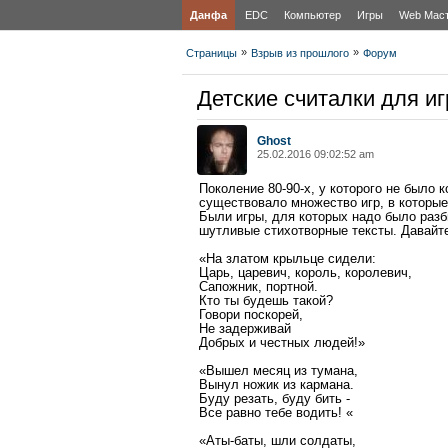
Данфа
EDC
Компьютер
Игры
Web Мас
»
»
Страницы
Взрыв из прошлого
Форум
Детские считалки для иг
Ghost
25.02.2016 09:02:52 am
Поколение 80-90-х, у которого не было 
существовало множество игр, в которые
Были игры, для которых надо было разб
шутливые стихотворные тексты. Давайте
«На златом крыльце сидели:
Царь, царевич, король, королевич,
Сапожник, портной.
Кто ты будешь такой?
Говори поскорей,
Не задерживай
Добрых и честных людей!»
«Вышел месяц из тумана,
Вынул ножик из кармана.
Буду резать, буду бить -
Все равно тебе водить! «
«Аты-баты, шли солдаты,