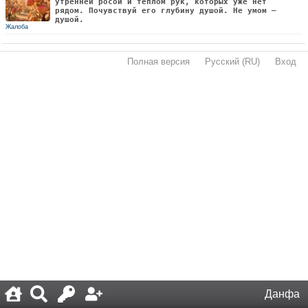
утренней росой и теплом рук, которых уже нет
рядом. Почувствуй его глубину душой. Не умом —
душой.
Жалоба
Полная версия
·
Русский (RU)
·
Вход
·
Данфа