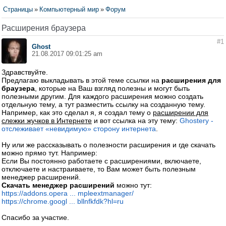
Страницы
»
Компьютерный мир
»
Форум
Расширения браузера
#1
Ghost
21.08.2017 09:01:25 am
Здравствуйте.
Предлагаю выкладывать в этой теме ссылки на
расширения для
браузера
, которые на Ваш взгляд полезны и могут быть
полезными другим. Для каждого расширения можно создать
отдельную тему, а тут разместить ссылку на созданную тему.
Например, как это сделал я, я создал тему о
расширении для
слежки жучков в Интернете
и вот ссылка на эту тему:
Ghostery -
отслеживает «невидимую» сторону интернета
.
Ну или же рассказывать о полезности расширения и где скачать
можно прямо тут. Например:
Если Вы постоянно работаете с расширениями, включаете,
отключаете и настраиваете, то Вам может быть полезным
менеджер расширений.
Скачать менеджер расширений
можно тут:
https://addons.opera ... mpleextmanager/
https://chrome.googl ... bllnfkfdk?hl=ru
Спасибо за участие.