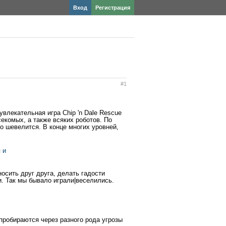
Вход
Регистрация
#1
влекательная игра Chip 'n Dale Rescue
секомых, а также всяких роботов. По
о шевелится. В конце многих уровней,
носить друг друга, делать гадости
и. Так мы бывало играли|веселились.
 пробираются через разного рода угрозы