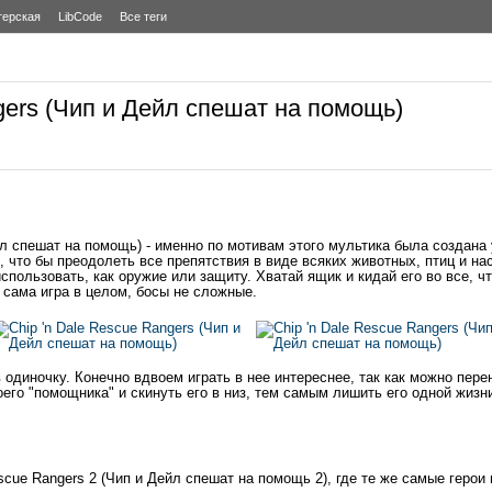
терская
LibCode
Все теги
gers (Чип и Дейл спешат на помощь)
л спешат на помощь) - именно по мотивам этого мультика была создана у
 что бы преодолеть все препятствия в виде всяких животных, птиц и на
пользовать, как оружие или защиту. Хватай ящик и кидай его во все, чт
 сама игра в целом, босы не сложные.
в одиночку. Конечно вдвоем играть в нее интереснее, так как можно пере
оего "помощника" и скинуть его в низ, тем самым лишить его одной жизн
scue Rangers 2 (Чип и Дейл спешат на помощь 2), где те же самые герои