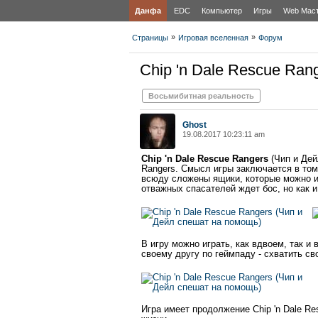
Данфа
EDC
Компьютер
Игры
Web Мас
»
»
Страницы
Игровая вселенная
Форум
Chip 'n Dale Rescue Ran
Восьмибитная реальность
Ghost
19.08.2017 10:23:11 am
Chip 'n Dale Rescue Rangers
(Чип и Дей
Rangers. Смысл игры заключается в том,
всюду сложены ящики, которые можно ис
отважных спасателей ждет бос, но как и
В игру можно играть, как вдвоем, так и 
своему другу по геймпаду - схватить св
Игра имеет продолжение Chip 'n Dale Re