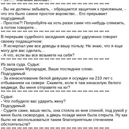
*** *** *** *** *** *** *** *** *** *** *** *** *** *** *** *** *** *** *** ***
- Вы не должны забывать, - обращается защитник к присяжным, -
что это было самое простое воровство... Его прерывает
подсудимый:
- Простое?! Попробуйте-ка хоть разок сами что-нибудь слямзить,
а потом говорите...
*** *** *** *** *** *** *** *** *** *** *** *** *** *** *** *** *** *** *** ***
В перерыве судебного заседания адвокат удрученно говорит
своему подзащитном:
- Я исчерпал уже все доводы в вашу пользу. Не знаю, что я еще
могу для вас сделать...
- А что, если вы все возьмете на себя?
*** *** *** *** *** *** *** *** *** *** *** *** *** *** *** *** *** *** *** ***
Из зала суда. Судья:
- Гражданин Мухарадзе, Ваше последнее слово.
Подсудимый:
- За изнасилование белой девушки я осужден на 210 лет с
отбыванием на севере. Скажите, если я там изнасилую белого
медведя, Вы меня отправите на юг?
*** *** *** *** *** *** *** *** *** *** *** *** *** *** *** *** *** *** *** ***
Судья:
- Что побудило вас ударить жену?
Подсудимый:
- Судите сами, ваша честь, она стояла ко мне спиной, под рукой у
меня была сковородка, а дверь позади меня была открыта. Ну как
было не воспользоваться таким благоприятным стечением
обстоятельств?
*** *** *** *** *** *** *** *** *** *** *** *** *** *** *** *** *** *** *** ***