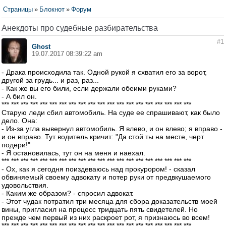
Страницы
»
Блокнот
»
Форум
Анекдоты про судебные разбирательства
#1
Ghost
19.07.2017 08:39:22 am
- Драка происходила так. Одной рукой я схватил его за ворот,
другой за грудь... и раз, раз...
- Как же вы его били, если держали обеими руками?
- А бил он.
*** *** *** *** *** *** *** *** *** *** *** *** *** *** *** *** *** *** *** ***
Старую леди сбил автомобиль. На суде ее спрашивают, как было
дело. Она:
- Из-за угла вывернул автомобиль. Я влево, и он влево; я вправо -
и он вправо. Тут водитель кричит: "Да стой ты на месте, черт
подери!"
- Я остановилась, тут он на меня и наехал.
*** *** *** *** *** *** *** *** *** *** *** *** *** *** *** *** *** *** *** ***
- Ох, как я сегодня поиздеваюсь над прокурором! - сказал
обвиняемый своему адвокату и потер руки от предвкушаемого
удовольствия.
- Каким же образом? - спросил адвокат.
- Этот чудак потратил три месяца для сбора доказательств моей
вины, пригласил на процесс тридцать пять свидетелей. Но
прежде чем первый из них раскроет рот, я признаюсь во всем!
*** *** *** *** *** *** *** *** *** *** *** *** *** *** *** *** *** *** *** ***