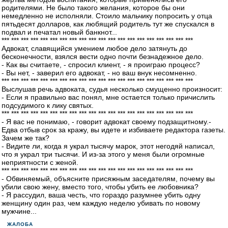
родителями. Не было такого желания, которое бы они
немедленно не исполняли. Стоило мальчику попросить у отца
пятьдесят долларов, как любящий родитель тут же спускался в
подвал и печатал новый банкнот...
*** *** *** *** *** *** *** *** *** *** *** *** *** *** *** *** *** *** *** ***
Адвокат, славящийся умением любое дело затянуть до
бесконечности, взялся вести одно почти безнадежное дело.
- Как вы считаете, - спросил клиент, - я проиграю процесс?
- Вы нет, - заверил его адвокат, - но ваш внук несомненно.
*** *** *** *** *** *** *** *** *** *** *** *** *** *** *** *** *** *** *** ***
Выслушав речь адвоката, судья несколько смущенно произносит:
- Если я правильно вас понял, мне остается только причислить
подсудимого к лику святых.
*** *** *** *** *** *** *** *** *** *** *** *** *** *** *** *** *** *** *** ***
- Я вас не понимаю, - говорит адвокат своему подзащитному.-
Едва отбыв срок за кражу, вы идете и избиваете редактора газеты.
Зачем же так?
- Видите ли, когда я украл тысячу марок, этот негодяй написал,
что я украл три тысячи. И из-за этого у меня были огромные
неприятности с женой.
*** *** *** *** *** *** *** *** *** *** *** *** *** *** *** *** *** *** *** ***
- Обвиняемый, объясните присяжным заседателям, почему вы
убили свою жену, вместо того, чтобы убить ее любовника?
- Я рассудил, ваша честь, что гораздо разумнее убить одну
женщину один раз, чем каждую неделю убивать по новому
мужчине...
ЖАЛОБА