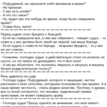
- Подсудимый, вы признаете себя виновным в краже?
- Не признаю.
- У вас есть алиби?
- А что это такое?
- Ну, видел вас кто-нибудь во время, когда была совершена
кража?
- Слава богу, никто!
*** *** *** *** *** *** *** *** *** *** *** *** *** *** *** *** *** *** *** ***
Перед судом стоит бродяга с бородой.
- Если вы совершили все, в чем вас обвиняют, - говорит судья, - то
совесть у вас должна быть такой же черной, как ваша борода.
- Если судить о совести по бороде, - возразил бродяга, - то у вас
ее нет совсем.
*** *** *** *** *** *** *** *** *** *** *** *** *** *** *** *** *** *** *** ***
- Сожалею, господин судья, я действительно стоял на коленях на
шоссе, но это вовсе не доказывает, что я был пьян!
- А как вы объясните, что пытались свернуть и засунуть в машину
белую разделительную полосу?
*** *** *** *** *** *** *** *** *** *** *** *** *** *** *** *** *** *** *** ***
Речь адвоката на суде:
- Господа судьи. Подсудимый, которого я защищаю, честно
рассказал о всех способах, которыми пользовался при кражах. А в
наше время честность - очень редкое качество. Поэтому, я думаю,
все со мной согласятся, что человек, наделенный такими
качествами, не может совершить кражу.
*** *** *** *** *** *** *** *** *** *** *** *** *** *** *** *** *** *** *** ***
- Господа судьи! Прошу принять во внимание, что мой клиент -
жертва методов воспитания, которые применялись его