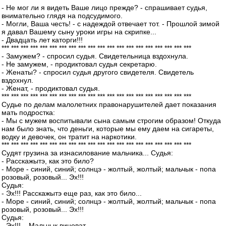
- Не мог ли я видеть Ваше лицо прежде? - спрашивает судья,
внимательно глядя на подсудимого.
- Могли, Ваша честь! - с надеждой отвечает тот. - Прошлой зимой
я давал Вашему сыну уроки игры на скрипке...
- Двадцать лет каторги!!!
*** *** *** *** *** *** *** *** *** *** *** *** *** *** *** *** *** *** *** ***
- Замужем? - спросил судья. Свидетельница вздохнула.
- Не замужем, - продиктовал судья секретарю.
- Женаты? - спросил судья другого свидетеля. Свидетель
вздохнул.
- Женат, - продиктовал судья.
*** *** *** *** *** *** *** *** *** *** *** *** *** *** *** *** *** *** *** ***
Судье по делам малолетних правонарушителей дает показания
мать подростка:
- Мы с мужем воспитывали сына самым строгим образом! Откуда
нам было знать, что деньги, которые мы ему даем на сигареты,
водку и девочек, он тратит на наркотики.
*** *** *** *** *** *** *** *** *** *** *** *** *** *** *** *** *** *** *** ***
Судят грузина за изнасилование мальчика... Судья:
- Расскажытэ, как это било?
- Море - синий, синий; солнцэ - жолтый, жолтый; мальчык - попа
розовый, розовый... Эх!!!
Судья:
- Эх!!! Расскажытэ еще раз, как это било...
- Море - синий, синий; солнцэ - жолтый, жолтый; мальчык - попа
розовый, розовый... Эх!!!
Судья:
- Эх!!!... Мальчык виноват...