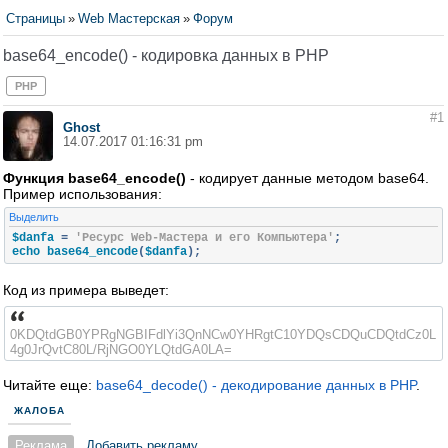
Страницы
»
Web Мастерская
»
Форум
base64_encode() - кодировка данных в PHP
PHP
#1
Ghost
14.07.2017 01:16:31 pm
Функция base64_encode()
- кодирует данные методом base64.
Пример использования:
Выделить
$danfa 
=
'Ресурс Web-Мастера и его Компьютера'
;
echo base64_encode
(
$danfa
);
Код из примера выведет:
0KDQtdGB0YPRgNGBIFdlYi3QnNCw0YHRgtC10YDQsCDQuCDQtdCz0L
4g0JrQvtC80L/RjNGO0YLQtdGA0LA=
Читайте еще:
base64_decode() - декодирование данных в PHP
.
ЖАЛОБА
Реклама
Добавить рекламу