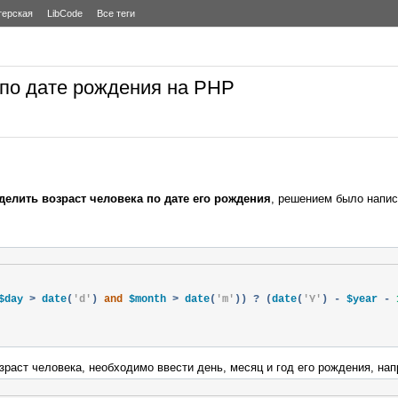
терская
LibCode
Все теги
 по дате рождения на PHP
делить возраст человека по дате его рождения
, решением было напис
$day 
>
 date
(
'd'
)
and
 $month 
>
 date
(
'm'
))
?
(
date
(
'Y'
)
-
 $year 
-
раст человека, необходимо ввести день, месяц и год его рождения, нап