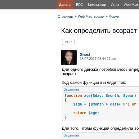
Данфа
EDC
Компьютер
Игры
Web Мас
»
»
Страницы
Web Мастерская
Форум
Как определить возраст
PHP
Ghost
13.07.2017 08:44:27 am
Для одного движка потребовалось
опре
возраст.
Код самой функции выглядит так:
Выделить
function
 age
(
$day
,
 $month
,
 $year
)
{
    $age 
=
(
$month 
>
 date
(
'm'
)
or
 
return
 $age
;
}
Для того, чтобы функция определила воз
Выделить