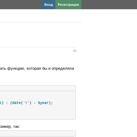
Вход
Регистрация
#1
ать функцию, которая бы и определяла
1
)
:
(
date
(
'Y'
)
-
 $year
);
ример, так: