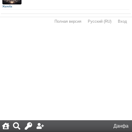
Жалоба
Полная версия
·
Русский (RU)
·
Вход
·
Данфа