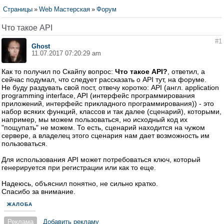
Страницы
»
Web Мастерская
»
Форум
Что такое API
#1
Ghost
11.07.2017 07:20:29 am
Как то получил по Скайпу вопрос:
Что такое API?
, ответил, а
сейчас подумал, что следует рассказать о API тут, на форуме.
Не буду раздувать свой пост, отвечу коротко: API (англ. application
programming interface, API (интерфейс программирования
приложений, интерфейс прикладного программирования)) - это
набор всяких функций, классов и так далее (сценарий), которыми,
например, мы можем пользоваться, но исходный код их
"пощупать" не можем. То есть, сценарий находится на чужом
сервере, а владелец этого сценария нам дает возможность им
пользоваться.
Для использования API может потребоваться ключ, который
генерируется при регистрации или как то еще.
Надеюсь, объяснил понятно, не сильно кратко.
Спасибо за внимание.
ЖАЛОБА
Реклама
Добавить рекламу