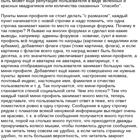
быть может ещё репутация пользователя в виде зеленных и
красных квадратиков или количества сказанных "спасибо".
Пункты мини-профиля не стоит делать "с размахом", каждый
пункт начинается с новой строчки и надо помнить, что одна
строчка занимает какое-то место на странице форума. Почему я
так говорю? Я бываю на многих форумах и сделал кое-какие
выводы, например: админы форумов - новички, суют в мини-
профиль всё подряд: какие-то награды (картинки с медалями или
кубками), добавляют флаги стран (тоже картинка, флага), и если
картинка с флагом всего одна, то наград может быть более
десятка, а это значительно увеличивает размер мини-профиля, а
в придачу ещё и аватарка не аватарка, а аватарище, т. е.
картинка отображающая пользователя занимает большую часть
мини-профиля. Добавляют ещё какие-то совершенно не нужные
пункты: время последнего посещения, настроение человека,
почтовый индекс, настоящее имя, фамилия и отчество
пользователя и т. д. Так получается, что мини-профиль
становится стеной социальной сети. Чем это плохо? Тем что
каждый такой мини-профиль занимает много места, теперь
представьте, что пользователь пишет ответ в теме, его ответ
поместился ровно в одну строчку. Сообщение в одну строчку
рядом с плакатом всякой ненужной информации выглядит очень
не красиво, т. к. в области сообщения получается много пустого
места, порой на столько много пустого, что приходится дважды
прокручивать колесо мышки, чтобы появилось другое сообщение,
а так читать тему совсем не удобно, а если читать страницу не
удобно, то есть большая вероятность, что читатель закроет