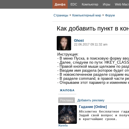
Данфа
EDC
Компьютер
Игры
Web Мас
»
»
Страницы
Компьютерный мир
Форум
Как добавить пункт в к
Ghost
22.06.2017 09:11:32 am
Инструкция:
- В меню Пуска, в поисковую форму ввод
- Далее, следуем по пути: HKEY_CLASSE
- Правой кнопкой мыши щелкаем по разд
- Вводим имя раздела (которое будет о
- В новоиспеченном разделе создаем е
- В разделе command, в правой части ре
- Открываем этот параметр и изменяем 
ЖАЛОБА
Реклама
Добавить рекламу
Гадание [Online]
Абсолютно бесплатное гад
Задай свой вопрос и полу
в кратчайшие сроки.
Жалоба