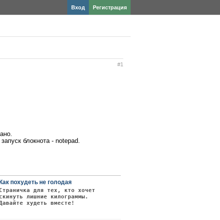
Вход
Регистрация
#1
ано.
апуск блокнота - notepad.
Как похудеть не голодая
Страничка для тех, кто хочет
скинуть лишние килограммы.
Давайте худеть вместе!