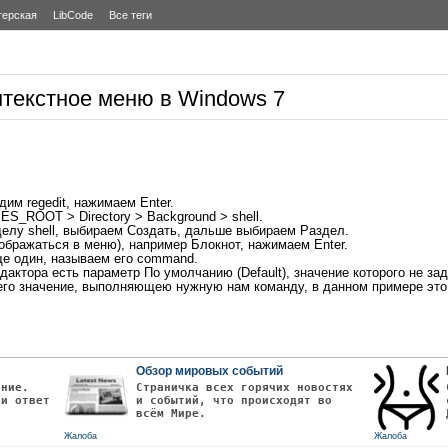
терская
LibCode
Все теги
онтекстное меню в Windows 7
им regedit, нажимаем Enter.
S_ROOT > Directory > Background > shell.
елу shell, выбираем Создать, дальше выбираем Раздел.
тображаться в меню), например Блокнот, нажимаем Enter.
ще один, называем его command.
дактора есть параметр По умолчанию (Default), значение которого не зад
его значение, выполняющею нужную нам команду, в данном примере это з
Обзор мировых событий
ание.
Страничка всех горячих новостях
чи ответ
и событий, что происходят во
всём Мире.
Жалоба
Жалоба