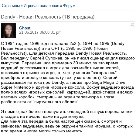
Страницы
»
Игровая вселенная
»
Форум
Dendy - Новая Реальность (ТВ передача)
#1
Ghost
21.06.2017 06:08:01 pm
С 1994 год по 1996 год на канале 2х2 (с 1994 по 1995 (Dendy -
Новая Реальность)) и на ОРТ (с 1995 по 1996 (Новая
Реальность)), шла детская передача Dendy Новая Реальность.
Вел передачу Сергей Супонев, он же писал сценарии для каждого
выпусков. Передача шла примерно 30 минут, за это время
ведущий рассказывал о играх для восьмибитных консолей,
показывал отрывок из игры, от чего у многих "загоралось"
приобрести игровую консоль (у тех, у кого ее нет). Сергей
рассказывал не тока про Dendy, а так же про Sega Mega Drive,
Super Nintendo и другие игровые консоли. Вокруг ведущего всегда
полно всяких игровых консолей, картриджей, джойстиков и всяких
цветных коробок, смотришь на экран телевизора и глаза
разбегаются от "виртуального обилия".
Я помню, как боялся пропустить очередной выпуск передачи или
опоздать на начало, даже на две минуты.
Для меня эта передача была настоящей сказкой, смотрел и
завидовал ведущему, ведь он окружен такими игрушка, о которых
в то время многие могли только мечтать.