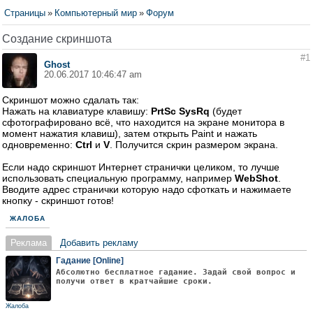
Страницы
»
Компьютерный мир
»
Форум
Создание скриншота
#1
Ghost
20.06.2017 10:46:47 am
Скриншот можно сдалать так:
Нажать на клавиатуре клавишу:
PrtSc SysRq
(будет
сфотографировано всё, что находится на экране монитора в
момент нажатия клавиш), затем открыть Paint и нажать
одновременно:
Ctrl
и
V
. Получится скрин размером экрана.
Если надо скриншот Интернет странички целиком, то лучше
использовать специальную программу, например
WebShot
.
Вводите адрес странички которую надо сфоткать и нажимаете
кнопку - скриншот готов!
ЖАЛОБА
Реклама
Добавить рекламу
Гадание [Online]
Абсолютно бесплатное гадание. Задай свой вопрос и
получи ответ в кратчайшие сроки.
Жалоба