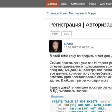
Данфа
EDC
Компьютер
Игры
Web Мас
»
»
Страницы
Web Мастерская
Форум
Регистрация | Авториза
PHP
SQL
Ghost
18.06.2017 12:07:52 pm
В этой теме хочу поговорить о том для 
Сейчас практически уже все Интернет 
от неавторизованного пользователя воз
ввод личных данных: электронная почта
все данные, которые могут потребовать
ответить (для восстановления своего акк
далее. В общем при регистрации могут
Теперь давайте напишем простую регистр
В БД выполняем запрос:
Выделить
CREATE TABLE IF NOT EXISTS 
`users`
`id`
int
(
11
)
 NOT NULL AUTO_INCRE
`login`
 varchar
(
20
)
 NOT NULL
,