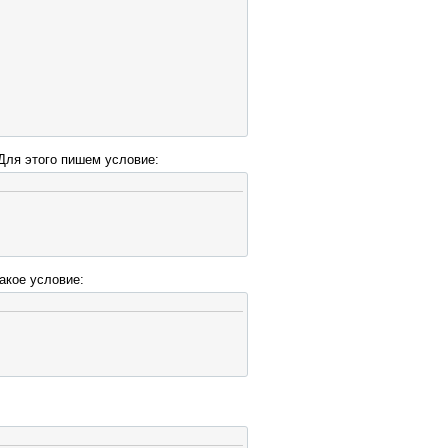
ror
(
$connection
));
 Для этого пишем условие:
>
акое условие:
ror
());