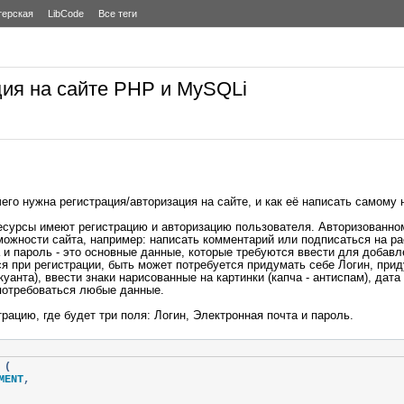
терская
LibCode
Все теги
ция на сайте PHP и MySQLi
чего нужна регистрация/авторизация на сайте, и как её написать самому
ресурсы имеют регистрацию и авторизацию пользователя. Авторизованн
можности сайта, например: написать комментарий или подписаться на ра
 и пароль - это основные данные, которые требуются ввести для добавле
ся при регистрации, быть может потребуется придумать себе Логин, прид
уанта), ввести знаки нарисованные на картинки (капча - антиспам), дата
 потребоваться любые данные.
ацию, где будет три поля: Логин, Электронная почта и пароль.
(
MENT
,