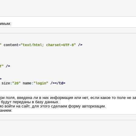
жимым:
"
content
=
"text/html; charset=UTF-8"
/>
T"
/>
>
size
:
"20"
name
:
"login"
/></td>
>
три поля, введена ли в них информация или нет, если какое то поле не 
size
:
"20"
name
:
"email"
/></td>
 будут переданы в базу данных.
о войти на сайт, для этого сделаем форму авторизации.
жанием:
d>
ord"
size
:
"20"
maxlength
=
"20"
name
:
"password"
/></td>
class
=
"button"
type
=
"submit"
value
=
"Зарегистрироваться"
name
:
"s