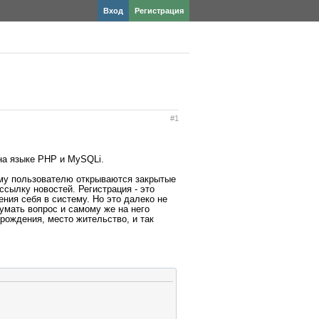
Вход
Регистрация
#1
 на языке PHP и MySQLi.
ому пользователю открываются закрытые
ссылку новостей. Регистрация - это
ния себя в систему. Но это далеко не
умать вопрос и самому же на него
 рождения, место жительство, и так