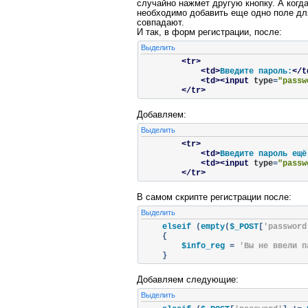
случайно нажмет другую кнопку. А когд
необходимо добавить еще одно поле для
совпадают.
И так, в форм регистрации, после:
Выделить
<tr>
<td>
Введите пароль:
</t
<td><input
type
=
"passw
</tr>
Добавляем:
Выделить
<tr>
<td>
Введите пароль ещё
<td><input
type
=
"passw
</tr>
В самом скрипте регистрации после:
Выделить
    elseif 
(
empty
(
$_POST
[
'password
{
        $info_reg 
=
'Вы не ввели п
}
Добавляем следующие:
Выделить