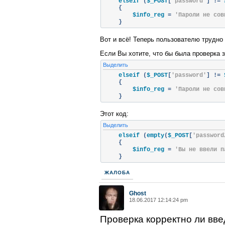
    elseif 
(
$_POST
[
'password'
]
!=
 
{
        $info_reg 
=
'Пароли не сов
}
Вот и всё! Теперь пользователю трудно
Если Вы хотите, что бы была проверка 
Выделить
    elseif 
(
$_POST
[
'password'
]
!=
 
{
        $info_reg 
=
'Пароли не сов
}
Этот код:
Выделить
    elseif 
(
empty
(
$_POST
[
'password
{
        $info_reg 
=
'Вы не ввели п
}
ЖАЛОБА
Ghost
18.06.2017 12:14:24 pm
Проверка корректно ли вве