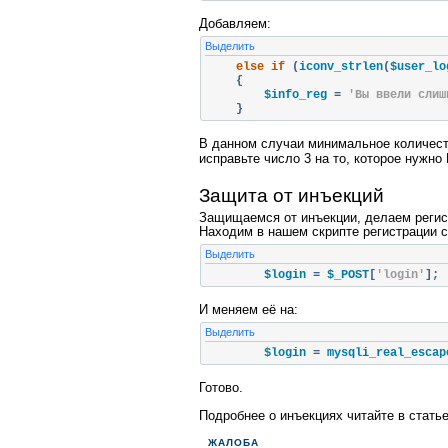
Добавляем:
Выделить
else
if
(
iconv_strlen
(
$user_lo
{
        $info_reg 
=
'Вы ввели слиш
}
В данном случаи минимальное количест
исправьте число 3 на то, которое нужно
Защита от инъекций
Защищаемся от инъекции, делаем регис
Находим в нашем скрипте регистрации 
Выделить
        $login 
=
 $_POST
[
'login'
];
И меняем её на:
Выделить
        $login 
=
 mysqli_real_escap
Готово.
Подробнее о инъекциях читайте в стать
ЖАЛОБА