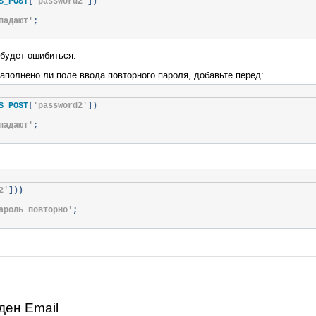
$_POST
[
'password2'
])
падают'
;
 будет ошибиться.
заполнено ли поле ввода повторного пароля, добавьте перед:
$_POST
[
'password2'
])
падают'
;
2'
]))
ароль повторно'
;
ден Email