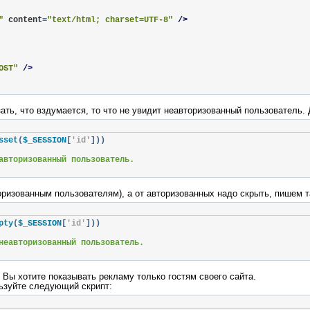
"
content
=
"text/html; charset=UTF-8"
/>
 БД'
,
'Пользователь БД'
,
'Пароль БД'
,
'Имя БД'
)
or
die
(
mysqli_er
OST"
/>
>
огин'
;
name
:
"login"
/></td>
ать, что вздумается, то что не увидит неавторизованный пользователь.
)
d>
sset
(
$_SESSION
[
'id'
]))
очту'
;
ord"
name
:
"password"
/></td>
авторизованный пользователь.
'
]))
class
=
"button"
type
=
"submit"
value
=
"Войти"
name
:
"submit"
/></td
ароль'
;
торизованным пользователям), а от авторизованных надо скрыть, пишем т
pty
(
$_SESSION
[
'id'
]))
 БД'
,
'Пользователь БД'
,
'Пароль БД'
,
'Имя БД'
)
or
die
(
mysqli_er
rd'
];
неавторизованный пользователь.
rs` (login, email, password)

, '$password')"
;
 Вы хотите показывать рекламу только гостям своего сайта.
nnection
,
 $query
)
or
die
(
mysqli_error
(
$connection
));
льзуйте следующий скрипт:
 логин'
;
регистрировались!'
;