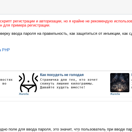
'
]))
 пароль'
;
fo_reg 
:
 NULL
;
скрипт регистрации и авторизации, но я крайне не рекомендую использов
ан для примера регистрации.
rd'
];
оверку ввода пароля на правильность, как защититься от инъекции, как 
ection
,
"SELECT `id` FROM `users` WHERE `login` = '$login' AND `
ray
(
$user
);
на PHP
ые данные не верны'
;
=
 $password
;
login
;
Как похудеть не голодая
user
[
'id'
];
овостях
Страничка для тех, кто хочет
т во
скинуть лишние килограммы.
шно вошли в систему'
;
Давайте худеть вместе!
Жалоба
Жалоба
 $info_input 
:
 NULL
;
дно поле для ввода пароля, это значит, что пользователь при вводе п