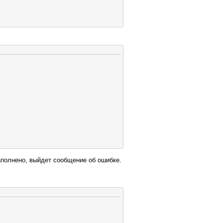
заполнено, выйдет сообщение об ошибке.
ubmit"
/></td>