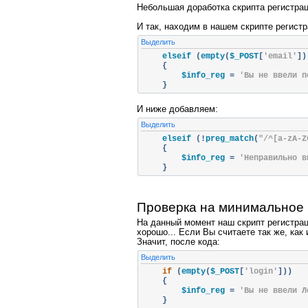
Небольшая доработка скрипта регистрац
И так, находим в нашем скрипте регистр
Выделить
    elseif 
(
empty
(
$_POST
[
'email'
])
{
        $info_reg 
=
'Вы не ввели п
}
И ниже добавляем:
Выделить
    elseif 
(!
preg_match
(
"/^[a-zA-Z
{
        $info_reg 
=
'Неправильно в
}
Проверка на минимальное 
На данный момент наш скрипт регистраци
хорошо... Если Вы считаете так же, как
Значит, после кода:
Выделить
if
(
empty
(
$_POST
[
'login'
]))
{
        $info_reg 
=
'Вы не ввели Л
}