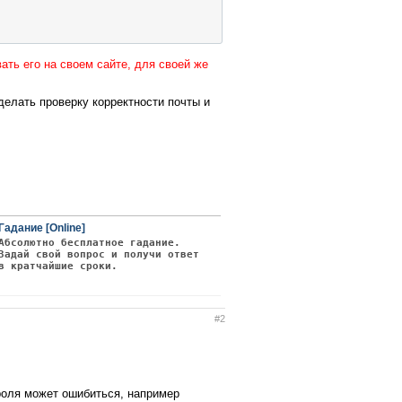
ать его на своем сайте, для своей же
сделать проверку корректности почты и
password` = '$password'"
);
Гадание [Online]
Абсолютно бесплатное гадание.
Задай свой вопрос и получи ответ
в кратчайшие сроки.
#2
ароля может ошибиться, например