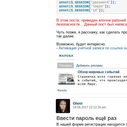
    elseif 
(
empty
(
$_POST
[
'password
}
unset
(
$_SESSION
[
'password'
]);
{
unset
(
$_SESSION
[
'login'
]);
        $info_input 
=
'Вы не ввели
$info_reg 
unset
(
$_SESSION
=
 isset
[
'id'
(
$info_reg
]);
)
?
 $in
}
echo $info_reg
;
else
?>
В этом посте, приведен вполне рабочий 
{
безопасности... Данный пост был напис
        $login 
=
 $_POST
[
'login'
];
</body>
        $password 
=
 $_POST
[
'passwo
</html>
Чуть позже, я расскажу, как сделать пр
        $user 
=
 mysqli_query
(
$conn
так далее.
        $id_user 
=
 mysqli_fetch_ar
Возможно, будет интересно:
if
(
empty
(
$id_user
[
'id'
]))
-
Активация учётной записи по ссылке 
{
            $info_input 
=
'Введенн
}
ЖАЛОБА
else
{
Реклама
Добавить рекламу
            $_SESSION
[
'password'
]
            $_SESSION
[
'login'
]
=
 $
Обзор мировых событий
            $_SESSION
[
'id'
]
=
 $id_
Страничка всех горячих н
и событий, что происходя
            $info_input 
=
'Вы успе
всём Мире.
}
Жалоба
}
}
$info_input 
Ghost
=
 isset
(
$info_input
)
?
echo $info_input
18.06.2017 12:12:26 pm
;
?>
Ввести пароль ещё раз
</body>
</html>
В нашей форме регистрации находится о