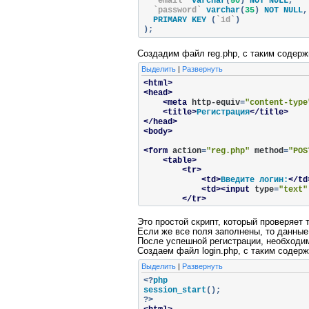
`email`
 varchar
(
50
)
 NOT NULL
,
`password`
 varchar
(
35
)
 NOT NULL
,
  PRIMARY KEY 
(
`id`
)
);
Создадим файл reg.php, с таким содер
Выделить
|
Развернуть
<html>
<head>
<meta
http-equiv
=
"content-type
<title>
Регистрация
</title>
</head>
<body>
<form
action
=
"reg.php"
method
=
"POS
<table>
<tr>
<td>
Введите логин:
</td
<td><input
type
=
"text"
</tr>
<tr>
<td>
Введите почту:
</td
Это простой скрипт, который проверяет 
<td><input
type
=
"text"
Если же все поля заполнены, то данные
</tr>
После успешной регистрации, необходим
<tr>
Создаем файл login.php, с таким содер
<td>
Введите пароль:
</t
Выделить
|
Развернуть
<td><input
type
=
"passw
</tr>
<?
php

<tr>
session_start
();
<td
colspan
=
"2"
><input
?>
</tr>