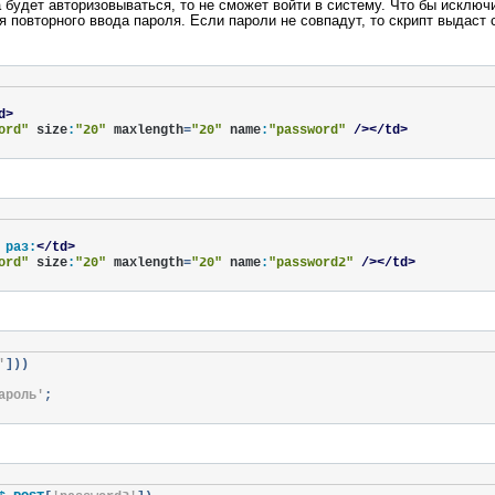
а будет авторизовываться, то не сможет войти в систему. Что бы исключ
 повторного ввода пароля. Если пароли не совпадут, то скрипт выдаст 
d>
ord"
size
:
"20"
maxlength
=
"20"
name
:
"password"
/></td>
 раз:
</td>
ord"
size
:
"20"
maxlength
=
"20"
name
:
"password2"
/></td>
'
]))
ароль'
;