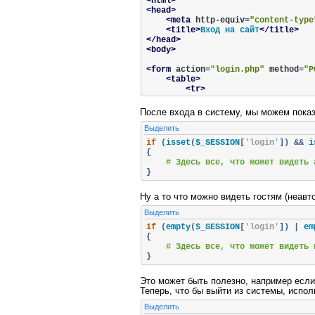
<html>
</table>
<head>
</form>
<meta
http-equiv
=
"content-type
<title>
Вход на сайт
</title>
<?
php

</head>
$connection 
=
 mysqli_connect
(
'Хост
<body>
if
(
isset
(
$_POST
[
'submit'
]))
<form
action
=
"login.php"
method
=
"P
{
<table>
if
(
empty
(
$_POST
[
'login'
]))
<tr>
{
<td>
Введите логин:
</td
        $info_reg 
=
'Вы не ввели Л
<td><input
type
=
"text"
После входа в систему, мы можем показ
}
</tr>
    elseif 
(
empty
(
$_POST
[
'email'
])
Выделить
<tr>
{
<td>
Введите пароль:
</t
if
(
isset
(
$_SESSION
[
'login'
])
&&
 i
        $info_reg 
=
'Вы не ввели п
<td><input
type
=
"passw
{
}
</tr>
# Здесь все, что может видеть 
    elseif 
(
empty
(
$_POST
[
'password
<tr>
}
{
<td
colspan
=
"2"
><input
        $info_reg 
=
'Вы не ввели п
</tr>
}
Ну а то что можно видеть гостям (неав
</table>
else
</form>
Выделить
{
        $login 
=
 $_POST
[
'login'
];
<?
if
php

(
empty
(
$_SESSION
[
'login'
])
|
 em
        $email 
=
 $_POST
[
'email'
];
$connection 
{
=
 mysqli_connect
(
'Хост
        $password 
=
 $_POST
[
'passwo
# Здесь все, что может видеть 
if
}
(
isset
(
$_POST
[
'submit'
]))
        $query 
=
"INSERT INTO `use
{
        VALUES ('$login', '$email'
if
(
empty
(
$_POST
[
'login'
]))
Это может быть полезно, например если
        $result 
=
 mysqli_query
(
$co
{
Теперь, что бы выйти из системы, испо
        $info_input 
=
'Вы не ввели
        $info_reg 
=
'Вы успешно за
}
Выделить
}