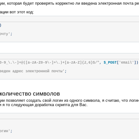
ии, которая будет проверять корректно ли введена электронная почта р
ации вот этот код:
)
очту'
;
0-9_\.\-]+@([a-zA-Z0-9\-]+\.)+[a-zA-Z]{2,6}$/"
,
 $_POST
[
'email'
])
веден адрес электронной почты'
;
количество символов
и позволяет создать свой логин из одного символа, я считаю, что логин
 и я то следующая доработка скрипта для Вас.
огин'
;