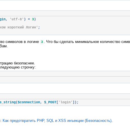
gin
,
'utf-8'
)
<
3
)
ком короткий Логин'
;
во символов в логине
. Что бы сделать минимальное количество сим
3
 Вам.
трацию безопаснее.
следующею строчку:
e_string
(
$connection
,
 $_POST
[
'login'
]);
е:
Как предотвратить PHP, SQL и XSS инъекции (Безопасность)
.