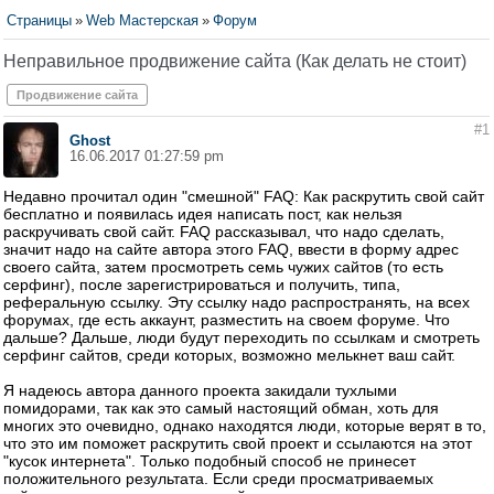
Страницы
»
Web Мастерская
»
Форум
Неправильное продвижение сайта (Как делать не стоит)
Продвижение сайта
#1
Ghost
16.06.2017 01:27:59 pm
Недавно прочитал один "смешной" FAQ: Как раскрутить свой сайт
бесплатно и появилась идея написать пост, как нельзя
раскручивать свой сайт. FAQ рассказывал, что надо сделать,
значит надо на сайте автора этого FAQ, ввести в форму адрес
своего сайта, затем просмотреть семь чужих сайтов (то есть
серфинг), после зарегистрироваться и получить, типа,
реферальную ссылку. Эту ссылку надо распространять, на всех
форумах, где есть аккаунт, разместить на своем форуме. Что
дальше? Дальше, люди будут переходить по ссылкам и смотреть
серфинг сайтов, среди которых, возможно мелькнет ваш сайт.
Я надеюсь автора данного проекта закидали тухлыми
помидорами, так как это самый настоящий обман, хоть для
многих это очевидно, однако находятся люди, которые верят в то,
что это им поможет раскрутить свой проект и ссылаются на этот
"кусок интернета". Только подобный способ не принесет
положительного результата. Если среди просматриваемых