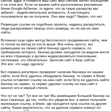
сайтов, вдруг и появится ваш сайт, ваш счетчик зачтет посещение
и на этом все. Если на вашем сайте расположены рекламные
блоки Google AdSense, то ждите, что за такую раскрутку вас
забанят - недействительная активность. А настоящего
пользователя вы не получите. Оно вам надо? Уверен, что нет.
Размещая ссылки на подобные проекты, надеясь раскрутиться,
люди раскручивают творца этого развода, но ни как не свои
сайты.
Вспомнил еще один метод бесплатного продвижения сайта, чем
то похож на метод из поста выше. Все очень просто, мы
размещаем на своем сайте баннер одного сервиса, по
требованию которого, баннер должен находится на видном месте
на всех страницах и должен индексироваться поисковыми
системами, это обязательно. Заносим сайт в базу сайтов.
Это все, что надо сделать!
Бот сервиса регулярно проверяет наличие баннера на нашем
сайте, если боту удалось обнаружить баннер, то сервис в блоке
ссылок оставляет ссылку на наш сайт, если боту не удалось найти
баннер на сервис, то сервис удаляет ссылку на наш сайт и
заносит его в черный список.
Что тут не так? Тут все не так! Мы размещаем большой баннер на
всех страница, да так, чтобы его увидели все, в замен получаем
маленькую ссылку, в блоке, где находятся куча ссылок на другие
сайты. Какая вероятность, что на данном сервисе кликнут по