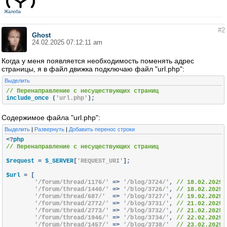
Жалоба
#2
Ghost
24.02.2025 07:12:11 am
Когда у меня появляется необходимость поменять адрес
страницы, я в файл движка подключаю файл "url.php":
Выделить
// Перенаправление с несуществующих страниц
include_once 
(
'url.php'
);
Содержимое файла "url.php":
Выделить
|
Развернуть
|
Добавить перенос строки
<?
// Перенаправление с несуществующих страниц
$request 
=
 $_SERVER
[
'REQUEST_URI'
];
$url 
=
[
'/forum/thread/1176/'
=>
'/blog/3724/'
,
// 18.02.2025:
'/forum/thread/1440/'
=>
'/blog/3726/'
,
// 18.02.2025:
'/forum/thread/687/'
=>
'/blog/3727/'
,
// 19.02.2025:
'/forum/thread/2772/'
=>
'/blog/3731/'
,
// 21.02.2025:
'/forum/thread/2773/'
=>
'/blog/3732/'
,
// 21.02.2025:
'/forum/thread/1946/'
=>
'/blog/3734/'
,
// 22.02.2025:
'/forum/thread/1457/'
=>
'/blog/3738/'
// 23.02.2025: