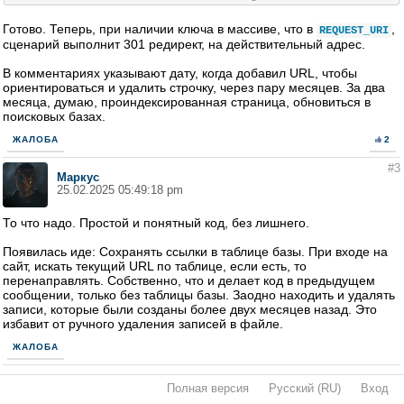
];
Готово. Теперь, при наличии ключа в массиве, что в
,
REQUEST_URI
if
(!
empty
(
$url
[
$request
]))
сценарий выполнит 301 редирект, на действительный адрес.
{
	header
(
'Location: https://danfa.net'
.
 $url
[
$request
],
В комментариях указывают дату, когда добавил URL, чтобы
exit
;
}
ориентироваться и удалить строчку, через пару месяцев. За два
месяца, думаю, проиндексированная страница, обновиться в
поисковых базах.
ЖАЛОБА
2
#3
Маркус
25.02.2025 05:49:18 pm
То что надо. Простой и понятный код, без лишнего.
Появилась иде: Сохранять ссылки в таблице базы. При входе на
сайт, искать текущий URL по таблице, если есть, то
перенаправлять. Собственно, что и делает код в предыдущем
сообщении, только без таблицы базы. Заодно находить и удалять
записи, которые были созданы более двух месяцев назад. Это
избавит от ручного удаления записей в файле.
ЖАЛОБА
Полная версия
·
Русский (RU)
·
Вход
·