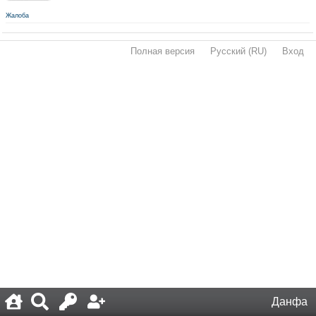
Жалоба
Полная версия
·
Русский (RU)
·
Вход
·
Данфа