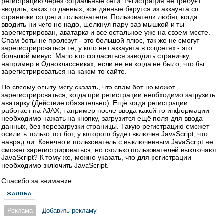
регистрацию через социальные сети. Регистрация не требует
вводить, каких то данных, все данные берутся из аккаунта со
странички соцсети пользователя. Пользователи любят, когда
вводить ни чего не надо, щелкнул пару раз мышкой и ты
зарегистрирован, аватарка и все остальное уже на своем месте.
Спам боты не пролезут - это большой плюс, так же не смогут
зарегистрироваться те, у кого нет аккаунта в соцсетях - это
большой минус. Мало кто согласиться заводить страничку,
например в Одноклассниках, если ее ни когда не было, что бы
зарегистрироваться на каком то сайте.
По своему опыту могу сказать, что спам бот не может
зарегистрироваться, когда при регистрации необходимо загрузить
аватарку (Действие обязательно). Ещё когда регистрации
работает на AJAX, например после ввода какой то информации
необходимо нажать на кнопку, загрузится ещё поля для ввода
данных, без перезагрузки страницы. Такую регистрацию сможет
осилить только тот бот, у которого будет включен JavaScript, что
навряд ли. Конечно и пользователь с выключенным JavaScript не
сможет зарегистрироваться, но сколько пользователей выключают
JavaScript? К тому же, можно указать, что для регистрации
необходимо включить JavaScript.
Спасибо за внимание.
ЖАЛОБА
Реклама
Добавить рекламу