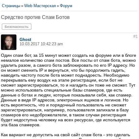
Страницы
»
Web Мастерская
»
Форум
Средство против Спам Ботов
Безопасность
#1
Ghost
10.03.2017 10:42:23 am
Один спам бот, за 15 минут может создать на форуме или в блоге
немалое количество спам постов. Все посты от спам бота, можно
удалить разом, а самого бота заблокировать по его IP адресу. Но
он может сменить IP и вернуться, что бы продолжить гадить,
наводить частоту после бота может поднадоесть. Необходимо
перекрывать ему воздух на этапе регистрации, если бот не
сможет зарегистрироваться, то и нагадить он тоже не сможет. Тут
можно использовать специальные базы спамеров, где есть
данные о ботах и людях, которые показывали себя, как спамер.
Данные в виде IP адресов, электронных ящиков и логинов. Но
есть вероятность, что и порядочный пользователь не сможет
зарегистрироваться, например, пользователя запихали в базу
спамеров его недоброжелатели, в таком случаи регистрация
будет недоступна человеку на всех ресурсах, где используется
эта база спамеров.
Как вариант не допустить на свой сайт спам бота - это сделать