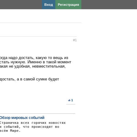
Вход
Регистрация
#1
огда надо достать, какую то вещь из
остать нужную. Именно в такой момент
такая не удобная, невместительная,
достать, а в самой сумке будет
1
Обзор мировых событий
Страничка всех горячих новостях
и событий, что происходят во
всём Мире.