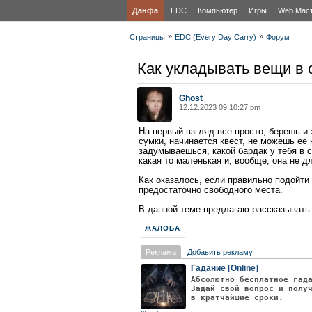
Данфа
EDC
Компьютер
Игры
Web Мас
»
»
Страницы
EDC (Every Day Carry)
Форум
Как укладывать вещи в 
Ghost
12.12.2023 09:10:27 pm
На первый взгляд все просто, берешь и 
сумки, начинается квест, не можешь ее
задумываешься, какой бардак у тебя в с
какая то маленькая и, вообще, она не д
Как оказалось, если правильно подойти 
предостаточно свободного места.
В данной теме предлагаю рассказывать 
ЖАЛОБА
Реклама
Добавить рекламу
Гадание [Online]
Абсолютно бесплатное гад
Задай свой вопрос и полу
в кратчайшие сроки.