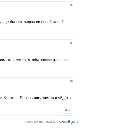
#2
 чаще бывает рядом со своей женой,
#3
м, для секса, чтобы получить в сексе,
#4
и бесится. Парень нагуляется и уйдет к
1
Сообщество DANFA ·
Русский (RU)