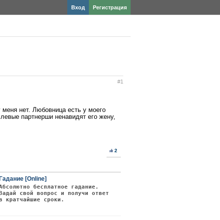
Вход
Регистрация
#1
у меня нет. Любовница есть у моего
го левые партнерши ненавидят его жену,
2
Гадание [Online]
Абсолютно бесплатное гадание.
Задай свой вопрос и получи ответ
в кратчайшие сроки.