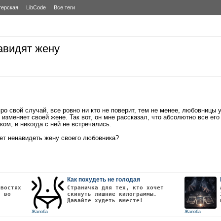
терская
LibCode
Все теги
авидят жену
про свой случай, все ровно ни кто не поверит, тем не менее, любовницы 
он изменяет своей жене. Так вот, он мне рассказал, что абсолютно все е
аком, и никогда с ней не встречались.
ет ненавидеть жену своего любовника?
Как похудеть не голодая
овостях
Страничка для тех, кто хочет
т во
скинуть лишние килограммы.
Давайте худеть вместе!
Жалоба
Жалоба