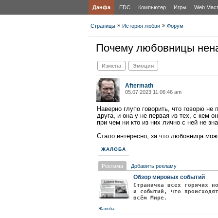
Данфа
EDC
Компьютер
Игры
Web Мас
»
»
Страницы
История любви
Форум
Почему любовницы нен
Измена
Эмоция
Aftermath
05.07.2023 11:06:46 am
Наверно глупо говорить, что говорю не 
друга, и она у не первая из тех, с кем 
при чем ни кто из них лично с ней не зн
Стало интересно, за что любовница мож
ЖАЛОБА
Реклама
Добавить рекламу
Обзор мировых событий
Страничка всех горячих н
и событий, что происходя
всём Мире.
Жалоба