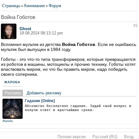
Страницы
»
Киномания
»
Форум
Война Гоботов
#1
Ghost
19.08.2014 08:13:12 pm
Вспомнил мультик из детства
Война Гоботов
. Если не ошибаюсь
мультик был выпущен в 1984 году.
Гоботы - это что-то типа трансформеров, которые превращаются
из роботов в машины, мотоциклы и прочию технику. Гоботы хотят
властвовать миром, но что бы править миром, надо победить
своего соперника.
ЖАЛОБА
Реклама
Добавить рекламу
Гадание [Online]
Абсолютно бесплатное гадание. Задай свой вопрос и
получи ответ в кратчайшие сроки.
Жалоба
Полная версия
·
Русский (RU)
·
Вход
·