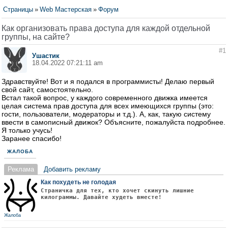
Страницы
»
Web Мастерская
»
Форум
Как организовать права доступа для каждой отдельной
группы, на сайте?
#1
Ушастик
18.04.2022 07:21:11 am
Здравствуйте! Вот и я подался в программисты! Делаю первый
свой сайт, самостоятельно.
Встал такой вопрос, у каждого современного движка имеется
целая система прав доступа для всех имеющихся группы (это:
гости, пользователи, модераторы и т.д.). А, как, такую систему
ввести в самописный движок? Объясните, пожалуйста подробнее.
Я только учусь!
Заранее спасибо!
ЖАЛОБА
Реклама
Добавить рекламу
Как похудеть не голодая
Страничка для тех, кто хочет скинуть лишние
килограммы. Давайте худеть вместе!
Жалоба