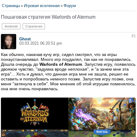
Страницы
»
Игровая вселенная
»
Форум
Пошаговая стратегия Warlords of Aternum
Android
Стратегия
#1
Ghost
03.03.2021 06:20:51 pm
Как обычно, накачав кучу игр, сидел смотрел, что за игры
понаустанавливал. Много игр поудалял, так как не понравились.
Дошла очередь до
Warlords of Aternum
. Запустив игру, появилось
двоякое чувство, "задумка вроде неплохая", и "а зачем мне эта
игра"... Хоть и думал, что данная игра мне не зашла, решил ее
оставить и попробовать немного позже. Запустив игру позже, она
меня "затянула в себя". Мое мнение об этой игрушке поменялось,
она мне очень понравилась.