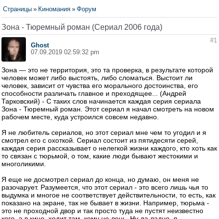
Страницы
»
Киномания
»
Форум
Зона - Тюремный роман (Сериал 2006 года)
#1
Ghost
07.09.2019 02:59:32 pm
Зона — это не территория, это та проверка, в результате которой
человек может либо выстоять, либо сломаться. Выстоит ли
человек, зависит от чувства его морального достоинства, его
способности различать главное и преходящее... (Андрей
Тарковский) - С таких слов начинается каждая серия сериала
Зона - Тюремный роман. Этот сериал я начал смотреть на новом
рабочем месте, куда устроился совсем недавно.
Я не любитель сериалов, но этот сериал мне чем то угодил и я
смотрел его с охоткой. Сериал состоит из пятидесяти серей,
каждая серия рассказывает о нелегкой жизни каждого, кто хоть как
то связан с тюрьмой, о том, какие люди бывают жестокими и
многоликими.
Я еще не досмотрел сериал до конца, но думаю, он меня не
разочарует. Разумеется, что этот сериал - это всего лишь чья то
выдумка и многое не соответствует действительности, то есть, как
показано на экране, так не бывает в жизни. Например, тюрьма -
это не проходной двор и так просто туда не пустят неизвестно
кого, а в кино, ходит там, кому не лень. Ну да ладно, я