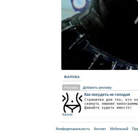
ЖАЛОБА
Реклама
Добавить рекламу
Как похудеть не голодая
Страничка для тех, кто х
скинуть лишние килограмм
Давайте худеть вместе!
Жалоба
Конфиденциальность
Контакт
Мобильный
Пра