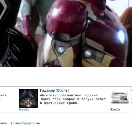
Гадание [Online]
очет
Абсолютно бесплатное гадание.
ы.
Задай свой вопрос и получи ответ
в кратчайшие сроки.
Жалоба
Жалоба
вила
Правообладателям