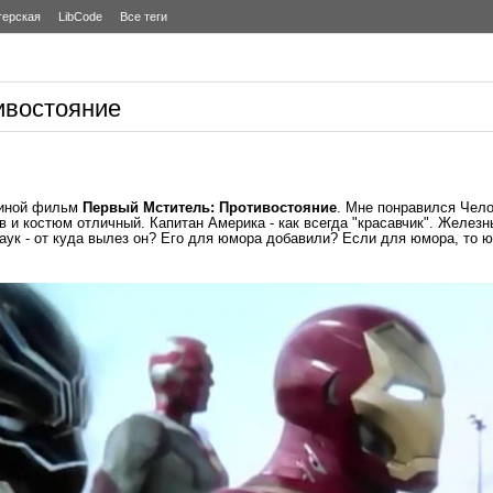
терская
LibCode
Все теги
ивостояние
виной фильм
Первый Мститель: Противостояние
. Мне понравился Чел
 и костюм отличный. Капитан Америка - как всегда "красавчик". Железны
Паук - от куда вылез он? Его для юмора добавили? Если для юмора, то 