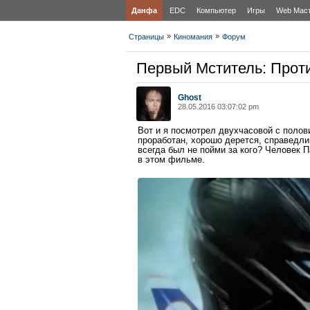
Данфа
EDC
Компьютер
Игры
Web Мас
»
»
Страницы
Киномания
Форум
Первый Мститель: Прот
Ghost
28.05.2016 03:07:02 pm
Вот и я посмотрел двухчасовой с поло
проработан, хорошо дерется, справедлив
всегда был не пойми за кого? Человек 
в этом фильме.