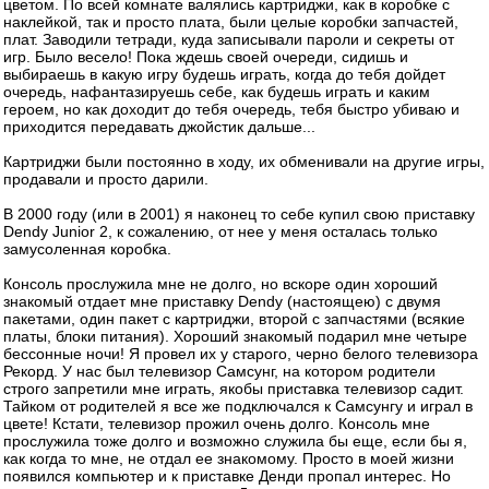
цветом. По всей комнате валялись картриджи, как в коробке с
наклейкой, так и просто плата, были целые коробки запчастей,
плат. Заводили тетради, куда записывали пароли и секреты от
игр. Было весело! Пока ждешь своей очереди, сидишь и
выбираешь в какую игру будешь играть, когда до тебя дойдет
очередь, нафантазируешь себе, как будешь играть и каким
героем, но как доходит до тебя очередь, тебя быстро убиваю и
приходится передавать джойстик дальше...
Картриджи были постоянно в ходу, их обменивали на другие игры,
продавали и просто дарили.
В 2000 году (или в 2001) я наконец то себе купил свою приставку
Dendy Junior 2, к сожалению, от нее у меня осталась только
замусоленная коробка.
Консоль прослужила мне не долго, но вскоре один хороший
знакомый отдает мне приставку Dendy (настоящею) с двумя
пакетами, один пакет с картриджи, второй с запчастями (всякие
платы, блоки питания). Хороший знакомый подарил мне четыре
бессонные ночи! Я провел их у старого, черно белого телевизора
Рекорд. У нас был телевизор Самсунг, на котором родители
строго запретили мне играть, якобы приставка телевизор садит.
Тайком от родителей я все же подключался к Самсунгу и играл в
цвете! Кстати, телевизор прожил очень долго. Консоль мне
прослужила тоже долго и возможно служила бы еще, если бы я,
как когда то мне, не отдал ее знакомому. Просто в моей жизни
появился компьютер и к приставке Денди пропал интерес. Но