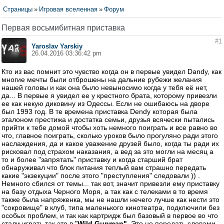
Страницы
»
Игровая вселенная
»
Форум
Первая восьмибитная приставка
#1
Yaroslav Yarskiy
26.04.2016 03:36:42 pm
Кто из вас помнит это чувство когда он в первые увидел Dandy, как
многие мечты были отброшены на дальние рубежи желания
нашей головы и как она было невыносимо когда у тебя её нет,
да... В первые я увидел ее у крестного брата, которому привезли
ее как некую диковину из Одессы. Если не ошибаюсь на дворе
был 1993 год. В те времена приставка Dendy которая была
эталоном престижа и достатка семьи, друзья всячески пытались
прийти к тебе домой чтобы хоть немного поиграть и все равно во
что, главное поиграть, сколько уроков было прогуляно ради этого
наслаждения, да и какое уважение друзей было, когда ты ради их
рисковал под страхом наказания, а вед за это могли на месяц а
то и более "запрятать" приставку и когда старший брат
обнаруживал что блок питания теплый вам страшно передать
какие "экзекуции" после этого "преступления" следовали )) .
Немного сбился от темы... так вот, значит привезли ему приставку
на базу отдыха Черного Моря, а так как с телеками в то время
также была напряженка, мы не нашли нечего лучше как нести это
"сокровище" в клуб, типа маленького кинотеатра, подключили без
особых проблем, и так как картридж был базовый в первое во что
стали играть так это в "
Wild Gunman"
. Это не передать словами,