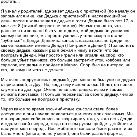
достать...
Я узнал у родителей, где живет дядька с приставкой (по началу он
запомнился мне, как Дядька с приставкой) и наследующий же
день, после школы зашел к дядьке в гости. Дядьке было лет 17, а
мне лет 8 (точный возраст не помню). Не смотря на то, что
раньше я ни когда не был у него дома, мой дядька не удивился
моему появлению, мы просто уселись у телевизора и стали
"рубиться" в Денди. Дядькина консоль называлась не Денди, но
мы ее называли именно Денди (Поиграем в Денди!). Я зачастил к
своему дядьке, каждый раз я бежал к нему в гости, что бы
поиграть в Денди. Мы просто играли или играли на спор, кто
больше убьет танчиков, кто больше застрелит уток, ковбоев или
тарелок, кто дальше пройдет в Марио. Спор был на интерес, ни
кто, ни кому ни чего не должен.
Мы очень подружились с дядькой, для меня он был уже не дядька
с приставкой, а Друг. Но, когда ему исполнилось 18 лет, он пошел
служить на два года. Очень печально, дядька исчез и так же
исчезла приставка. Я больше переживал за своего дядьку, чем за
то, что больше не поиграю в приставку.
Через какое то время восьмибитные консоли стали более
доступнее и они начали появляться у многих моих знакомых. Мы
с товарищами собирались на квартирах у того, у кого есть Денди
и ждали своей очереди, когда по всем рукам пройдет джойстик и
наступит моя очередь. Восьмибитные консоли были разные и их
было много (много, но не у меня), они были разной формы,