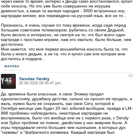
через какое то время, интерес к Денди само восстановился, купил
себе консоль. Но это уже было совершенно не игрушка
девяностых, а какая та жалкая пародия - 3000 встроенных игр,
картриджи мягкие, все переведено на русский язык, все не то...
Признаюсь, я очень скучаю по тому времени, когда сидя перед
большим советским телевизором, рубились со своим Дядькой,
было весело и интересно, не смотря на то, что был всего один
картридж с простыми играми, нам его хватало, было больше, чем
достаточно.
Мне кажется, что моя первая восьмибитна консоль была та, что
была у моего дядьке, а не та, что я купил сам или которая мне
досталось в подарок...
ЖАЛОБА
#3
Yaroslav Yarskiy
26.04.2016 05:45:47 pm
Да, времена были классные, я свою Элэмку продал
однокласснику, дружбану детства, сильно он просил её продать, а
жаль, нужно было ее сохранить, как свою Сегу, которой в
Октябре-месяце уже будет 20 лет, юбилей вообщем, правда в LM-
888 проблемы наблюдались, некоторые картриджи не
воспринимала, было что вообще или не с первого раза, с Dendy
или Sybor проблем не помню, джойстики у них живучие были. А
игры передавали нечто большее чем нынешние, в которых дух
"наживы" и "фабричного конвеера. Каждый картридж был