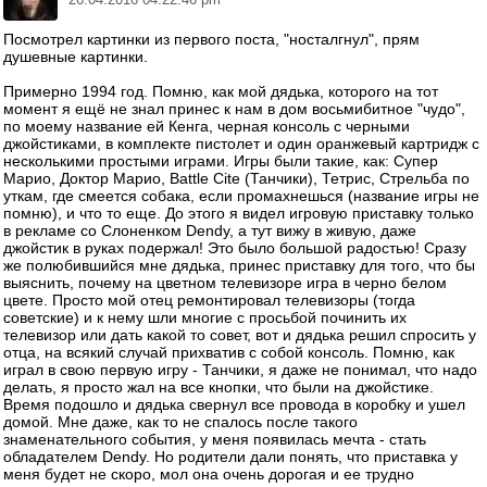
Посмотрел картинки из первого поста, "носталгнул", прям
душевные картинки.
Примерно 1994 год. Помню, как мой дядька, которого на тот
момент я ещё не знал принес к нам в дом восьмибитное "чудо",
по моему название ей Кенга, черная консоль с черными
джойстиками, в комплекте пистолет и один оранжевый картридж с
несколькими простыми играми. Игры были такие, как: Супер
Марио, Доктор Марио, Battle Cite (Танчики), Тетрис, Стрельба по
уткам, где смеется собака, если промахнешься (название игры не
помню), и что то еще. До этого я видел игровую приставку только
в рекламе со Слоненком Dendy, а тут вижу в живую, даже
джойстик в руках подержал! Это было большой радостью! Сразу
же полюбившийся мне дядька, принес приставку для того, что бы
выяснить, почему на цветном телевизоре игра в черно белом
цвете. Просто мой отец ремонтировал телевизоры (тогда
советские) и к нему шли многие с просьбой починить их
телевизор или дать какой то совет, вот и дядька решил спросить у
отца, на всякий случай прихватив с собой консоль. Помню, как
играл в свою первую игру - Танчики, я даже не понимал, что надо
делать, я просто жал на все кнопки, что были на джойстике.
Время подошло и дядька свернул все провода в коробку и ушел
домой. Мне даже, как то не спалось после такого
знаменательного события, у меня появилась мечта - стать
обладателем Dendy. Но родители дали понять, что приставка у
меня будет не скоро, мол она очень дорогая и ее трудно