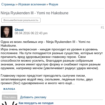
Страницы
»
Игровая вселенная
»
Форум
Ninja Ryukenden III - Yomi no Hakobune
Восьмибитная реальность
#1
Ghost
08.04.2016 06:22:43 pm
Одна из моих любимых игр - Ninja Ryukenden III - Yomi no
Hakobune.
Игра очень интересная - ниндзя проходит из уровня в уровень
посложнее. На пути попадаются разные существа, которые могут
причинить вред здоровью|жизни главному герою. Свои
способности можно усилить, благодаря разным собранным
значкам, значок имеет круглую форму и снабжает героя разным
оружием, например мечом (увеличивает радиус удара мечом).
Главному герою предстоит преодолеть сыпучие писки,
затапливающею водой яму, скользкие, ледяные полы, двух
громил (бос) одновременно и много чего ещё...
ЖАЛОБА
Реклама
Добавить рекламу
Как похудеть не голодая