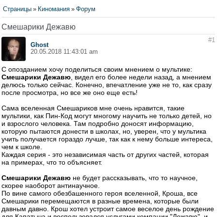
Страницы
»
Киномания
»
Форум
Смешарики Дежавю
#1
Ghost
20.05.2018 11:43:01 am
С опозданием хочу поделиться своим мнением о мультике:
Смешарики Дежавю
, видел его более недели назад, а мнением
делюсь только сейчас. Конечно, впечатление уже не то, как сразу
после просмотра, но все же оно еще есть!
Сама вселенная Смешариков мне очень нравится, такие
мультики, как Пин-Код могут многому научить не только детей, но
и взрослого человека. Там подробно доносят информацию,
которую пытаются донести в школах, но, уверен, что у мультика
учить получается гораздо лучше, так как к нему больше интереса,
чем к школе.
Каждая серия - это независимая часть от других частей, которая
на примерах, что то объясняет.
Смешарики Дежавю
не будет рассказывать, что то научное,
скорее наоборот антинаучное.
По вине самого обезбашенного героя вселенной, Кроша, все
Смешарики перемещаются в разные времена, которые были
давным давно. Крош хотел устроит самое веселое день рождение
для Капатыча и воспользовался услугами компании "Дежавю", и