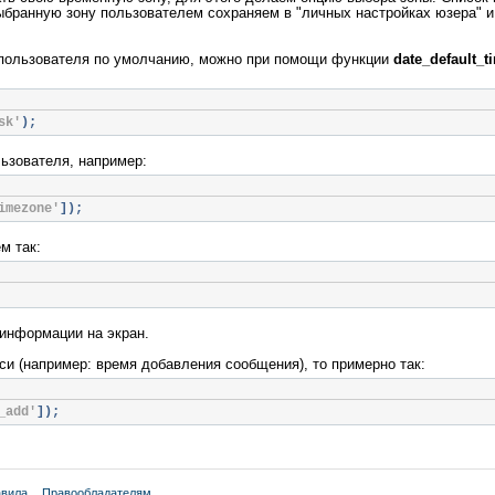
ыбранную зону пользователем сохраняем в "личных настройках юзера" и
 пользователя по умолчанию, можно при помощи функции
date_default_t
sk'
);
ьзователя, например:
imezone'
]);
м так:
 информации на экран.
си (например: время добавления сообщения), то примерно так:
_add'
]);
вила
Правообладателям