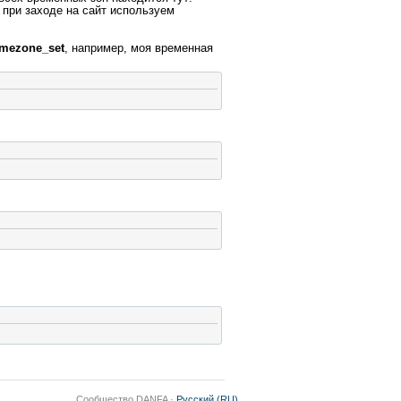
 при заходе на сайт используем
imezone_set
, например, моя временная
Сообщество DANFA ·
Русский (RU)