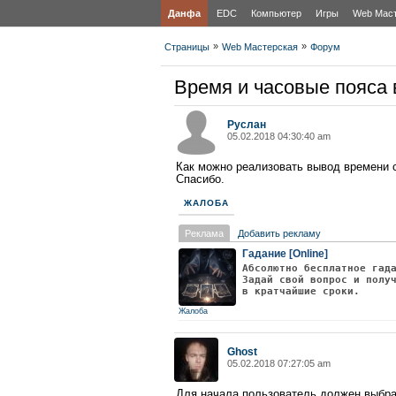
Данфа
EDC
Компьютер
Игры
Web Мас
»
»
Страницы
Web Мастерская
Форум
Время и часовые пояса
Руслан
05.02.2018 04:30:40 am
Как можно реализовать вывод времени с
Спасибо.
ЖАЛОБА
Реклама
Добавить рекламу
Гадание [Online]
Абсолютно бесплатное гад
Задай свой вопрос и полу
в кратчайшие сроки.
Жалоба
Ghost
05.02.2018 07:27:05 am
Для начала пользователь должен выбрат