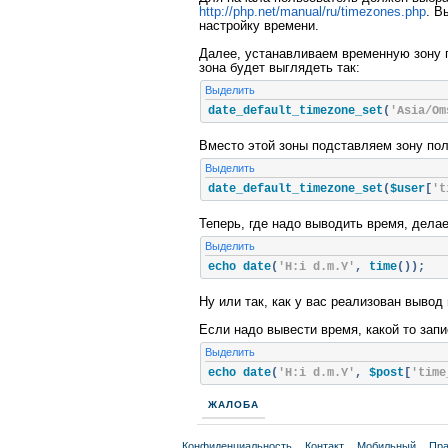
http://php.net/manual/ru/timezones.php
. В
настройку времени.
Далее, устанавливаем временную зону
зона будет выглядеть так:
Выделить
date_default_timezone_set
(
'Asia/Om
Вместо этой зоны подставляем зону пол
Выделить
date_default_timezone_set
(
$user
[
't
Теперь, где надо выводить время, делае
Выделить
echo date
(
'H:i d.m.Y'
,
 time
());
Ну или так, как у вас реализован вывод
Если надо вывести время, какой то запи
Выделить
echo date
(
'H:i d.m.Y'
,
 $post
[
'time
ЖАЛОБА
Конфиденциальность
Контакт
Мобильный
Пра