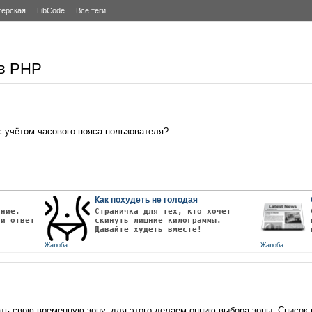
терская
LibCode
Все теги
 в PHP
 учётом часового пояса пользователя?
Как похудеть не голодая
ание.
Страничка для тех, кто хочет
чи ответ
скинуть лишние килограммы.
Давайте худеть вместе!
Жалоба
Жалоба
ь свою временную зону, для этого делаем опцию выбора зоны. Список 