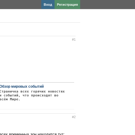
Вход
Регистрация
#1
Обзор мировых событий
Страничка всех горячих новостях
и событий, что происходят во
всём Мире.
#2
всех временных зон находится тут: