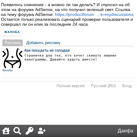
Появилось сомнение - а можно ли так делать? И спросил на об
этом на форуме AdSense, на что получил зеленый свет. Ссылка
на тему форума AdSense:
https://productforum ... e=mydiscussions
.
Остается только реализовать сценарий проверки пользователя и
совершал ли он клик за последние 24 часа.
ЖАЛОБА
Реклама
Добавить рекламу
Как похудеть не голодая
Страничка для тех, кто хочет скинуть лишние
килограммы. Давайте худеть вместе!
Жалоба
Полная версия
·
Русский (RU)
·
Вход
·
Данфа