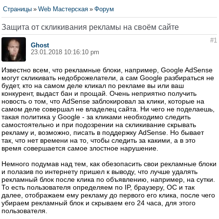
Страницы
»
Web Мастерская
»
Форум
Защита от скликивания рекламы на своём сайте
#1
Ghost
23.01.2018 10:16:10 pm
Известно всем, что рекламные блоки, например, Google AdSense
могут скликивать недоброжелатели, а сам Google разбираться не
будет, кто на самом деле кликал по рекламе вы или ваш
конкурент, выдаст бан и прощай. Очень неприятно получить
новость о том, что AdSense заблокировал за клики, которые на
самом деле совершал не владелец сайта. Ни чего не поделаешь,
такая политика у Google - за кликами необходимо следить
самостоятельно и при подозрении на скликивание скрывать
рекламу и, возможно, писать в поддержку AdSense. Но бывает
так, что нет времени на то, чтобы следить за какими, а в это
время совершается самое злостное нарушение.
Немного подумав над тем, как обезопасить свои рекламные блоки
и полазив по интернету пришел к выводу, что лучше удалять
рекламный блок после клика по объявлению, например, на сутки.
То есть пользователя определяем по IP, браузеру, ОС и так
далее, отображаем ему рекламу до первого его клика, после чего
убираем рекламный блок и скрываем его 24 часа, для этого
пользователя.