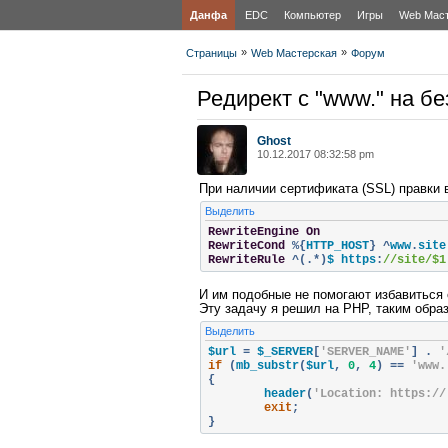
Данфа
EDC
Компьютер
Игры
Web Мас
»
»
Страницы
Web Мастерская
Форум
Редирект с "www." на бе
Ghost
10.12.2017 08:32:58 pm
При наличии сертификата (SSL) правки в
Выделить
RewriteEngine
On
RewriteCond
%{
HTTP_HOST
}
^
www
.
site
RewriteRule
^(.*)
$ https
:
//site/$1
И им подобные не помогают избавиться 
Эту задачу я решил на PHP, таким обра
Выделить
$url 
=
 $_SERVER
[
'SERVER_NAME'
]
.
'
if
(
mb_substr
(
$url
,
0
,
4
)
==
'www.
{
	header
(
'Location: https://
exit
;
}