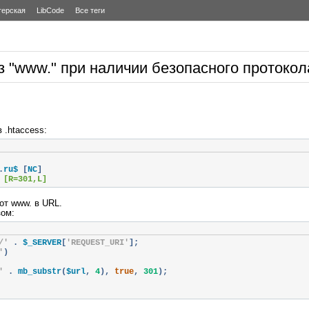
терская
LibCode
Все теги
з "www." при наличии безопасного протокола
 .htaccess:
.
ru$ 
[
NC
]
 [R=301,L]
от www. в URL.
зом:
/'
.
 $_SERVER
[
'REQUEST_URI'
];
'
)
'
.
 mb_substr
(
$url
,
4
),
true
,
301
);