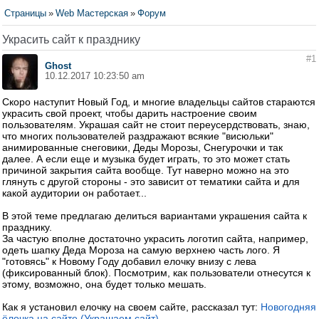
Страницы
»
Web Мастерская
»
Форум
Украсить сайт к празднику
#1
Ghost
10.12.2017 10:23:50 am
Скоро наступит Новый Год, и многие владельцы сайтов стараются
украсить свой проект, чтобы дарить настроение своим
пользователям. Украшая сайт не стоит переусердствовать, знаю,
что многих пользователей раздражают всякие "висюльки"
анимированные снеговики, Деды Морозы, Снегурочки и так
далее. А если еще и музыка будет играть, то это может стать
причиной закрытия сайта вообще. Тут наверно можно на это
глянуть с другой стороны - это зависит от тематики сайта и для
какой аудитории он работает...
В этой теме предлагаю делиться вариантами украшения сайта к
празднику.
За частую вполне достаточно украсить логотип сайта, например,
одеть шапку Деда Мороза на самую верхнею часть лого. Я
"готовясь" к Новому Году добавил елочку внизу с лева
(фиксированный блок). Посмотрим, как пользователи отнесутся к
этому, возможно, она будет только мешать.
Как я установил елочку на своем сайте, рассказал тут:
Новогодняя
ёлочка на сайте (Украшаем сайт)
.