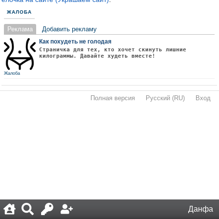
ЖАЛОБА
Реклама
Добавить рекламу
Как похудеть не голодая
Страничка для тех, кто хочет скинуть лишние
килограммы. Давайте худеть вместе!
Жалоба
Полная версия
·
Русский (RU)
·
Вход
·
Данфа