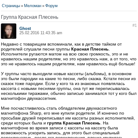
Страницы
»
Меломан
»
Форум
Группа Красная Плесень
#1
Ghost
25.02.2016 11:43:35 am
Недавно с товарищем вспоминали, как в детстве тайком от
родителей слушали песни группы
Красная Плесень
.
Исполнители ругаются матом на всю свою громкость, это и не
нравилось нашим родителям, но это нравилось нам, а от того, что
это не нравилось нашим родителям, нам нравилось ещё больше!
У группы часто выходили новые кассеты (альбомы), в основном
это были пародии на какие то песни, либо сказка. Кстати песни из
сказок тоже пародии. Если у кого та из знакомых появлялась
кассета с новыми песнями группы, она тут же переписывалась
несколькими тиражами, обычно записью занимался тот у кого был
магнитофон двухкассетник.
Мне посчастливилось стать обладателем двухкассетного
магнитофона Sharp, его мне купили родители. И конечно по
просьбам друзей переписывал им кассеты разных исполнителей,
среди которых была и
группа Красная Плесень
. На
магнитофоне во время записи с кассеты на кассету была
возможность ускорить запись, для этого был специальный
переключатель, после его переключения, пленка крутилась