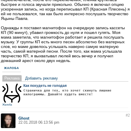
быстрее и голоса звучали прикольно. Обычно я включал опцию
ускоренная запись, но когда переписывал КП (Красная Плесень) я
ей не пользовался, так как было интересно послушать творчество
Яцыны Павла.
Однажды я поставил магнитофон на очередную запись кассеты
КП (90 минут), убавил громкость до нуля и пошел гулять. Моя
мама заметила, что магнитофон работает и решила послушать
музыку. У группы КП есть много песен абсолютно без матерных
слов, но маме довелось услышать наверно самую матерную
часть, самой матерной песни. После того, как мама услышала
творчество КП, я выхватывал люлей весь вечер и получил
домашний арест около двух недель.
ЖАЛОБА
Реклама
Добавить рекламу
Как похудеть не голодая
Страничка для тех, кто хочет скинуть лишние
килограммы. Давайте худеть вместе!
Жалоба
#2
Ghost
22.01.2018 06:13:56 pm