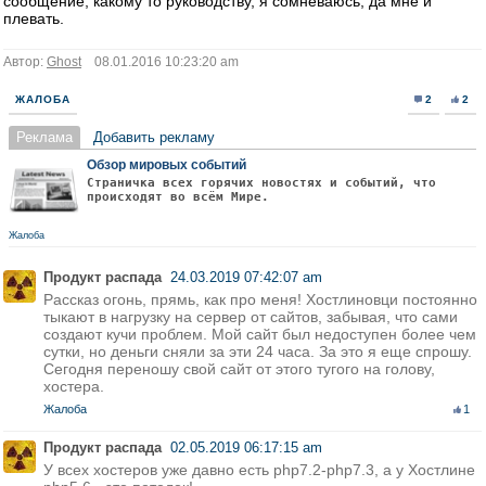
сообщение, какому то руководству, я сомневаюсь, да мне и
плевать.
Автор:
Ghost
08.01.2016 10:23:20 am
ЖАЛОБА
2
2
Реклама
Добавить рекламу
Обзор мировых событий
Страничка всех горячих новостях и событий, что
происходят во всём Мире.
Жалоба
Продукт распада
24.03.2019 07:42:07 am
Рассказ огонь, прямь, как про меня! Хостлиновци постоянно
тыкают в нагрузку на сервер от сайтов, забывая, что сами
создают кучи проблем. Мой сайт был недоступен более чем
сутки, но деньги сняли за эти 24 часа. За это я еще спрошу.
Сегодня переношу свой сайт от этого тугого на голову,
хостера.
Жалоба
1
Продукт распада
02.05.2019 06:17:15 am
У всех хостеров уже давно есть php7.2-php7.3, а у Хостлине