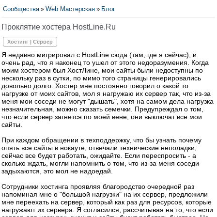
Сообщества
»
Web Мастерская
»
Блог
Проклятие хостера HostLine.Ru
Хостинг | Сервер
Я недавно мигрировал с HostLine сюда (там, где я сейчас), и
очень рад, что я наконец то ушел от этого недоразумения. Когда
моим хостером был ХостЛине, мои сайты были недоступны по
нескольку раз в сутки, по мимо того страницы генерировались
довольно долго. Хостер мне постоянно говорил о какой то
нагрузке от моих сайтов, мол я нагружаю их сервер так, что из-за
меня мои соседи не могут "дышать", хотя на самом дела нагрузка
незначительная, можно сказать семечки. Предупреждал о том,
что если сервер загнется по моей вене, они выключат все мои
сайты.
При каждом обращении в техподдержку, что бы узнать почему
опять все сайты в нокауте, отвечали технические неполадки,
сейчас все будет работать, ожидайте. Если переспросить - а
сколько ждать, могли напомнить о том, что из-за меня соседи
задыхаются, это мол не надоедай.
Сотрудники хостинга проявляя благородство очередной раз
напоминая мне о "большой нагрузки" на их сервер, предложили
мне переехать на сервер, который как раз для ресурсов, которые
нагружают их сервера. Я согласился, рассчитывая на то, что если