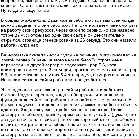
вопрос. Видимо ребята там дыма надышались после аварии на
сервере. Сайты, как не работали, так и не работают - отвечаю я.
Ну тогда мы еще чиним.
В общем бла-бла-бла. Ваши сайты работают, вот вам ссылка, где
можно увидеть, что они работают. Непонятно, зачем мне смотреть
на работу своих ресурсов, через какой то сервис, но все наверно
тот же дым. Я открываю один свой сайт, и он действительно
открылся, страница сгенерирована за 26 секунд. Это они назвали
работай, слов нет.
Вечером мне сказали - если к утру не починим, мигрируем вас на
другой сервер (а раньше этого нельзя было?). Утром меня
перенесли на другой сервер с поддержкой php 5.6, хотя
примерно за месяц этой ситуации, просил перенести меня на php
5.6, а мне сказали, что у них 5.4 это придел, а тут раз и появился.
На новом сервере сайты работали гораздо быстрее.
Я порадовался, что наконец то сайты работают и работают
быстро. Радость пропала, когда я обнаружил, что половина
функционала сайтов не работает или работает неправильно. Я
бы мог подумать, что дело в сценарии движка, если бы это было у
одного сайта, а так у всех, проблема явно в сервере. Пиши
хостеру о проблеме, привожу примеры на двух сайта (думаю, что
два достаточно для пример), получаю короткий ответ - проблема
в сайта, смотрите логи ошибок. В логах ни чего об этой ошибке я
не нашел, а логи ошибок второго вообще пустые. Так и написал
хостеру, он мне заявляет - речь шла только ободном сайте (опять