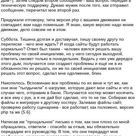
дым?), затем следом второе сообщение - ваш вопрос передан в
техническую поддержку. Думаю мужик после того, как отправил
сообщение, перечитал мое второй раз.
Придумали отговорку, типа версия php с вашими движками не
совпадает, вам надо поменьше. Я знаю, какую версию надо моим
движкам, дело совсем не в этом.
Суббота. Тишина долгая и доставучая, пишу своему другу по
переписке - чего мне ждать? И когда сайты будут работать
нормально? Ответ был таким - человек взялся решать вашу
проблему по своей инициативе, но у него сегодня выходной,
ответить сможет только в понедельник. Видать у них уже дередоз
этого дым, получается они создают проблемы и ещё не в их
обязанностях их решать, он же по своей инициативе взялся
решать этот вопрос, сделал мне одолжение, блин.
Накопилось. Вспоминаю все проблемы по их вине и тут же, как
они мне "тылдычили" о нагрузке, которую дают мои сайты и что в
случаи чего, отправим в баню. Получается хостер может косячить
и все ему с рук, а я не дай Бог сделаю, что то не так. Собираю все
файлы и мигрирую к другому хостеру. Заливаю файлы сайт,
проверяю работу сценариев - все работает, как положено, версия
php та же (5.6).
Написав им "прощальное" письмо о том, как они плохо со мной
обращались, ответили - спасибо за отзыв, мы обязательно
передадим его руководству. В том, что они передадут мое