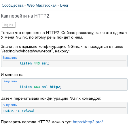
Сообщества
»
Web Мастерская
»
Блог
Как перейти на HTTP2
Nginx
Только что перешел на HTTP2. Сейчас расскажу, как я это сделал.
У меня NGinx, по этому речь пойдет о нем.
Значит, я открываю конфигурацию NGinx, что находится в папке
"/etc/nginx/vhosts/www-root", нахожу:
Выделить
	listen 
443
 ssl
;
И меняю на:
Выделить
	listen 
443
 ssl http2
;
Затем перечитываю конфигурацию NGinx командой:
Выделить
nginx 
-
s reload
Проверить версию HTTP2 можно тут:
https://http2.pro/
.