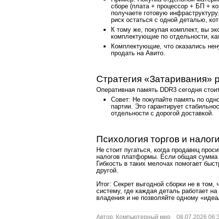
сборе (плата + процессор + БП + ко
получаете готовую инфраструктуру.
риск остаться с одной деталью, кот
К тому же, покупая комплект, вы эк
комплектующие по отдельности, ка
Комплектующие, что оказались нену
продать на Авито.
Стратегия «Затаривания» 
Оперативная память DDR3 сегодня стоит 
Совет: Не покупайте память по одно
партии. Это гарантирует стабильно
отдельности с дорогой доставкой.
Психология торгов и налог
Не стоит пугаться, когда продавец прос
налогов платформы. Если общая сумма в
Гибкость в таких мелочах помогает быстр
другой.
Итог: Секрет выгодной сборки не в том,
систему, где каждая деталь работает н
владения и не позволяйте одному «идеа
Автор:
Компьютерный мир
08.07.2026 06:3