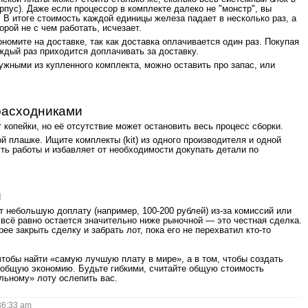
рпус). Даже если процессор в комплекте далеко не "монстр", вы
 В итоге стоимость каждой единицы железа падает в несколько раз, а
орой не с чем работать, исчезает.
ономите на доставке, так как доставка оплачивается один раз. Покупая
ждый раз приходится доплачивать за доставку.
жными из купленного комплекта, можно оставить про запас, или
расходниками
копейки, но её отсутствие может остановить весь процесс сборки.
й плашке. Ищите комплекты (kit) из одного производителя и одной
сть работы и избавляет от необходимости докупать детали по
и
ит небольшую доплату (например, 100-200 рублей) из-за комиссий или
сё равно остается значительно ниже рыночной — это честная сделка.
ее закрыть сделку и забрать лот, пока его не перехватил кто-то
 чтобы найти «самую лучшую плату в мире», а в том, чтобы создать
а общую экономию. Будьте гибкими, считайте общую стоимость
льному» лоту ослепить вас.
6:33 am