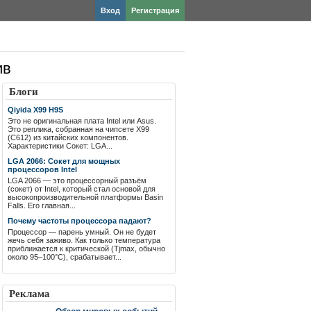
Вход
Регистрация
ив
Блоги
Qiyida X99 H9S
Это не оригинальная плата Intel или Asus.
Это реплика, собранная на чипсете X99
(C612) из китайских компонентов.
Характеристики Сокет: LGA...
LGA 2066: Сокет для мощных
процессоров Intel
LGA 2066 — это процессорный разъём
(сокет) от Intel, который стал основой для
высокопроизводительной платформы Basin
Falls. Его главная...
Почему частоты процессора падают?
Процессор — парень умный. Он не будет
жечь себя заживо. Как только температура
приближается к критической (Tjmax, обычно
около 95–100°C), срабатывает...
Реклама