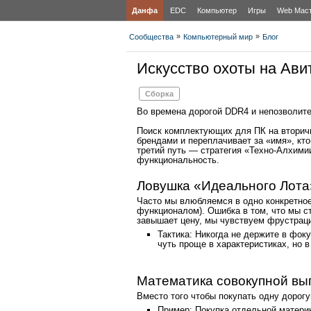
Данфа
EDC
Компьютер
Игры
Web Мас
»
»
Сообщества
Компьютерный мир
Блог
Искусство охоты на Авит
Сборка
Во времена дорогой DDR4 и непозволите
Поиск комплектующих для ПК на вторичн
брендами и переплачивает за «имя», кто
третий путь — стратегия «Техно-Алхимии
функциональность.
Ловушка «Идеального Лота
Часто мы влюбляемся в одно конкретно
функционалом). Ошибка в том, что мы с
завышает цену, мы чувствуем фрустрац
Тактика: Никогда не держите в фок
чуть проще в характеристиках, но в
Математика совокупной вы
Вместо того чтобы покупать одну дорогу
Пример: Покупка отдельной материн