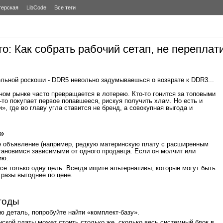
терская
LibCode
Все теги
о: Как собрать рабочий сетап, не переплат
льной роскоши - DDR5 невольно задумываешься о возврате к DDR3...
ом рынке часто превращается в лотерею. Кто-то гонится за топовыми
-то покупает первое попавшееся, рискуя получить хлам. Но есть и
», где во главу угла ставится не бренд, а совокупная выгода и
»
е объявление (например, редкую материнскую плату с расширенным
тановимся зависимыми от одного продавца. Если он молчит или
ию.
усе только одну цель. Всегда ищите альтернативы, которые могут быть
 разы выгоднее по цене.
годы
ю деталь, попробуйте найти «комплект-базу».
ской платы может стоить столько же, сколько весь системный блок в